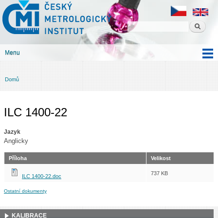
Český
Přejít k
metrologický
hlavnímu
institut
obsahu
Menu
Hlavní menu
Domů
Jste zde
ILC 1400-22
Jazyk
Anglicky
Příloha
Velikost
737 KB
ILC 1400-22.doc
Ostatní dokumenty
KALIBRACE