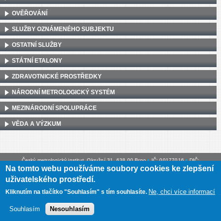
OVĚŘOVÁNÍ
SLUŽBY OZNÁMENÉHO SUBJEKTU
OSTATNÍ SLUŽBY
STÁTNÍ ETALONY
ZDRAVOTNICKÉ PROSTŘEDKY
NÁRODNÍ METROLOGICKÝ SYSTÉM
MEZINÁRODNÍ SPOLUPRÁCE
VĚDA A VÝZKUM
Český metrologický institut, Okružní 31, 638 00 Brno
•
IČ: 00177016
•
DIČ:
Na tomto webu používáme soubory cookies ke zlepšení
CZ00177016
uživatelského prostředí.
Mapa webu
•
Prohlášení o přístupnosti
Ne, chci více informací
Kliknutím na tlačítko "Souhlasím" s tím souhlasíte.
Souhlasím
Nesouhlasím