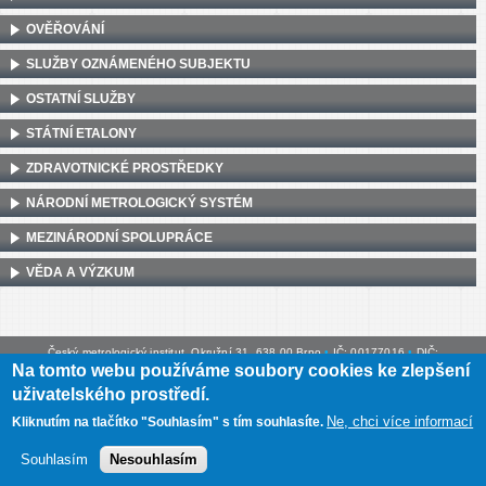
OVĚŘOVÁNÍ
SLUŽBY OZNÁMENÉHO SUBJEKTU
OSTATNÍ SLUŽBY
STÁTNÍ ETALONY
ZDRAVOTNICKÉ PROSTŘEDKY
NÁRODNÍ METROLOGICKÝ SYSTÉM
MEZINÁRODNÍ SPOLUPRÁCE
VĚDA A VÝZKUM
Český metrologický institut, Okružní 31, 638 00 Brno
•
IČ: 00177016
•
DIČ:
Na tomto webu používáme soubory cookies ke zlepšení
CZ00177016
uživatelského prostředí.
Mapa webu
•
Prohlášení o přístupnosti
Ne, chci více informací
Kliknutím na tlačítko "Souhlasím" s tím souhlasíte.
Souhlasím
Nesouhlasím