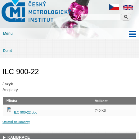
Český
Přejít k
metrologický
hlavnímu
institut
obsahu
Menu
Hlavní menu
Domů
Jste zde
ILC 900-22
Jazyk
Anglicky
Příloha
Velikost
740 KB
ILC 900-22.doc
Ostatní dokumenty
KALIBRACE