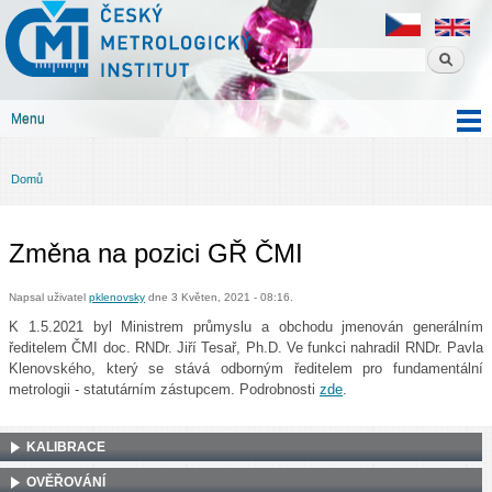
Český
Přejít k
metrologický
hlavnímu
institut
obsahu
Menu
Hlavní menu
Domů
Jste zde
Změna na pozici GŘ ČMI
Napsal uživatel
pklenovsky
dne 3 Květen, 2021 - 08:16.
K 1.5.2021 byl M
inist
re
m průmyslu a obchodu j
menován generálním
ředitelem ČMI doc. RNDr. Jiří Tesař, Ph.D.
V
e funkci nahradil RNDr. P
avla
Klenovského, který se stává odborným ředitelem pro fundamentální
metrologii - statutární
m zás
tupcem. Podrobnosti
zde
.
KALIBRACE
OVĚŘOVÁNÍ