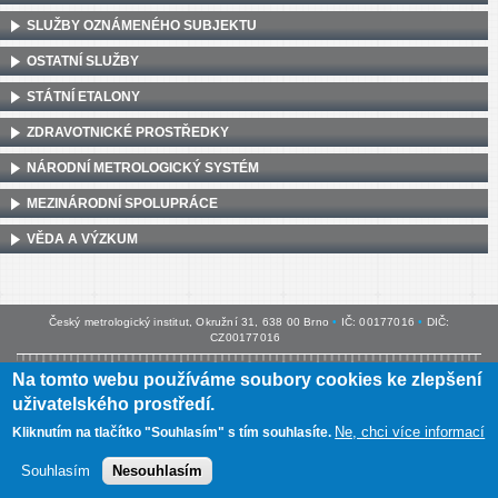
SLUŽBY OZNÁMENÉHO SUBJEKTU
OSTATNÍ SLUŽBY
STÁTNÍ ETALONY
ZDRAVOTNICKÉ PROSTŘEDKY
NÁRODNÍ METROLOGICKÝ SYSTÉM
MEZINÁRODNÍ SPOLUPRÁCE
VĚDA A VÝZKUM
Český metrologický institut, Okružní 31, 638 00 Brno
•
IČ: 00177016
•
DIČ:
CZ00177016
Na tomto webu používáme soubory cookies ke zlepšení
Mapa webu
•
Prohlášení o přístupnosti
uživatelského prostředí.
Ne, chci více informací
Kliknutím na tlačítko "Souhlasím" s tím souhlasíte.
Souhlasím
Nesouhlasím