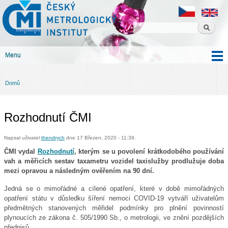
Český
Přejít k
metrologický
hlavnímu
institut
obsahu
Menu
Hlavní menu
Domů
Jste zde
Rozhodnutí ČMI
Napsal uživatel
thendrych
dne 17 Březen, 2020 - 11:39.
ČMI vydal
Rozhodnutí
, kterým se u povolení krátkodobého používání
vah a měřicích sestav taxametru vozidel taxislužby prodlužuje doba
mezi opravou a následným ověřením na 90 dní.
Jedná se o mimořádné a cílené opatření, které v době mimořádných
opatření státu v důsledku šíření nemoci COVID-19 vytváří uživatelům
předmětných stanovených měřidel podmínky pro plnění povinností
plynoucích ze zákona č. 505/1990 Sb., o metrologii, ve znění pozdějších
předpisů.