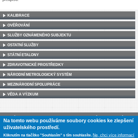
KALIBRACE
OVĚŘOVÁNÍ
SLUŽBY OZNÁMENÉHO SUBJEKTU
OSTATNÍ SLUŽBY
STÁTNÍ ETALONY
ZDRAVOTNICKÉ PROSTŘEDKY
NÁRODNÍ METROLOGICKÝ SYSTÉM
MEZINÁRODNÍ SPOLUPRÁCE
VĚDA A VÝZKUM
Český metrologický institut, Okružní 31, 638 00 Brno
•
IČ: 00177016
•
DIČ:
Na tomto webu používáme soubory cookies ke zlepšení
CZ00177016
uživatelského prostředí.
Mapa webu
•
Prohlášení o přístupnosti
Ne, chci více informací
Kliknutím na tlačítko "Souhlasím" s tím souhlasíte.