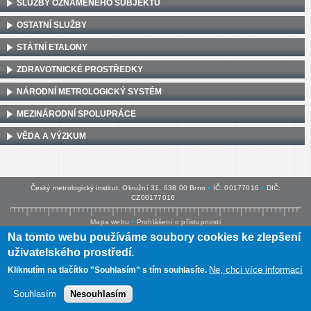
SLUŽBY OZNÁMENÉHO SUBJEKTU
OSTATNÍ SLUŽBY
STÁTNÍ ETALONY
ZDRAVOTNICKÉ PROSTŘEDKY
NÁRODNÍ METROLOGICKÝ SYSTÉM
MEZINÁRODNÍ SPOLUPRÁCE
VĚDA A VÝZKUM
Český metrologický institut, Okružní 31, 638 00 Brno
•
IČ: 00177016
•
DIČ:
CZ00177016
Mapa webu
•
Prohlášení o přístupnosti
Na tomto webu používáme soubory cookies ke zlepšení
uživatelského prostředí.
Ne, chci více informací
Kliknutím na tlačítko "Souhlasím" s tím souhlasíte.
Souhlasím
Nesouhlasím