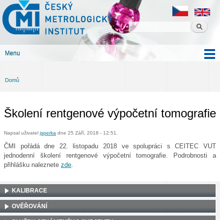
Český
Přejít k
metrologický
hlavnímu
institut
obsahu
Menu
Hlavní menu
Domů
Jste zde
Školení rentgenové výpočetní tomografie
Napsal uživatel
jsperka
dne 25 Září, 2018 - 12:51.
ČMI pořádá dne 22. listopadu 2018 ve spolupráci s CEITEC VUT
jednodenní školení rentgenové výpočetní tomografie. Podrobnosti a
přihlášku naleznete
zde
.
KALIBRACE
OVĚŘOVÁNÍ