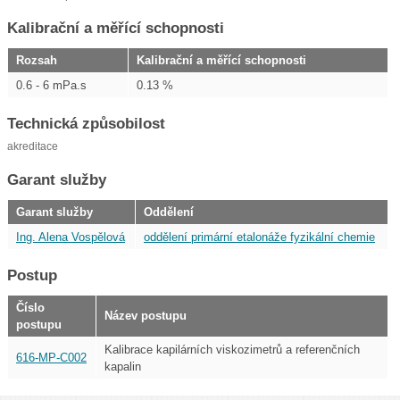
Kalibrační a měřící schopnosti
Rozsah
Kalibrační a měřící schopnosti
0.6 - 6 mPa.s
0.13 %
Technická způsobilost
akreditace
Garant služby
Garant služby
Oddělení
Ing. Alena Vospělová
oddělení primární etalonáže fyzikální chemie
Postup
Číslo
Název postupu
postupu
Kalibrace kapilárních viskozimetrů a referenčních
616-MP-C002
kapalin