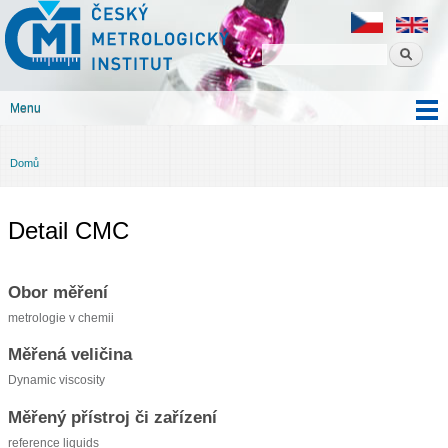
Český
Přejít k
metrologický
hlavnímu
institut
obsahu
Menu
Hlavní menu
Domů
Jste zde
Detail CMC
Obor měření
metrologie v chemii
Měřená veličina
Dynamic viscosity
Měřený přístroj či zařízení
reference liquids