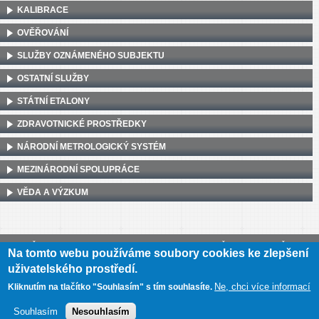
KALIBRACE
OVĚŘOVÁNÍ
SLUŽBY OZNÁMENÉHO SUBJEKTU
OSTATNÍ SLUŽBY
STÁTNÍ ETALONY
ZDRAVOTNICKÉ PROSTŘEDKY
NÁRODNÍ METROLOGICKÝ SYSTÉM
MEZINÁRODNÍ SPOLUPRÁCE
VĚDA A VÝZKUM
Český metrologický institut, Okružní 31, 638 00 Brno
•
IČ: 00177016
•
DIČ:
Na tomto webu používáme soubory cookies ke zlepšení
CZ00177016
uživatelského prostředí.
Mapa webu
•
Prohlášení o přístupnosti
Ne, chci více informací
Kliknutím na tlačítko "Souhlasím" s tím souhlasíte.
Souhlasím
Nesouhlasím