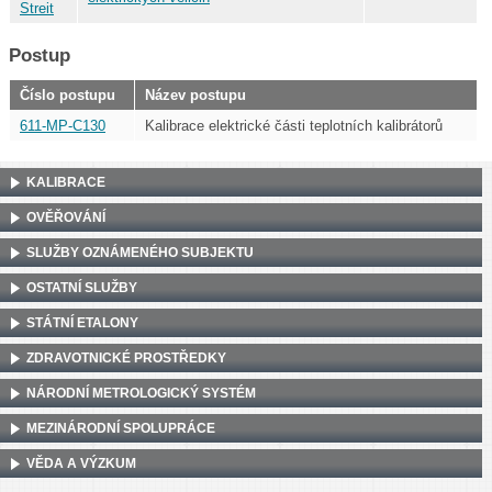
Streit
Postup
Číslo postupu
Název postupu
611-MP-C130
Kalibrace elektrické části teplotních kalibrátorů
KALIBRACE
OVĚŘOVÁNÍ
SLUŽBY OZNÁMENÉHO SUBJEKTU
OSTATNÍ SLUŽBY
STÁTNÍ ETALONY
ZDRAVOTNICKÉ PROSTŘEDKY
NÁRODNÍ METROLOGICKÝ SYSTÉM
MEZINÁRODNÍ SPOLUPRÁCE
VĚDA A VÝZKUM