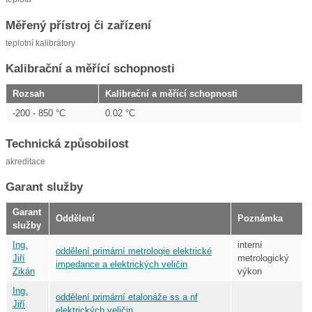
Měřený přístroj či zařízení
teplotní kalibrátory
Kalibrační a měřící schopnosti
Rozsah
Kalibrační a měřící schopnosti
-200 - 850 °C
0.02 °C
Technická způsobilost
akreditace
Garant služby
Garant
Oddělení
Poznámka
služby
Ing.
interní
oddělení primární metrologie elektrické
Jiří
metrologický
impedance a elektrických veličin
Zikán
výkon
Ing.
oddělení primární etalonáže ss a nf
Jiří
elektrických veličin