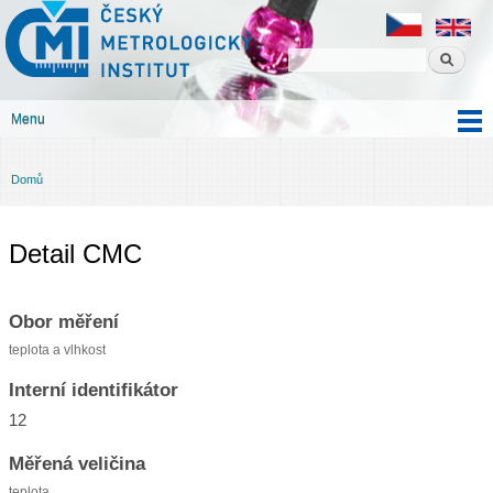
Český
Přejít k
metrologický
hlavnímu
institut
obsahu
Menu
Hlavní menu
Domů
Jste zde
Detail CMC
Obor měření
teplota a vlhkost
Interní identifikátor
12
Měřená veličina
teplota