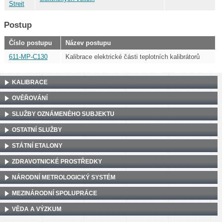
Streit
Postup
Číslo postupu
Název postupu
611-MP-C130
Kalibrace elektrické části teplotních kalibrátorů
KALIBRACE
OVĚŘOVÁNÍ
SLUŽBY OZNÁMENÉHO SUBJEKTU
OSTATNÍ SLUŽBY
STÁTNÍ ETALONY
ZDRAVOTNICKÉ PROSTŘEDKY
NÁRODNÍ METROLOGICKÝ SYSTÉM
MEZINÁRODNÍ SPOLUPRÁCE
VĚDA A VÝZKUM