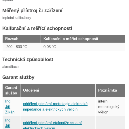
Měřený přístroj či zařízení
teplotní kalibrátory
Kalibrační a měřící schopnosti
Rozsah
Kalibrační a měřící schopnosti
-200 - 800 °C
0.03 °C
Technická způsobilost
akreditace
Garant služby
Garant
Oddělení
Poznámka
služby
Ing.
interní
oddělení primární metrologie elektrické
Jiří
metrologický
impedance a elektrických veličin
Zikán
výkon
Ing.
oddělení primární etalonáže ss a nf
Jiří
elektrických veličin