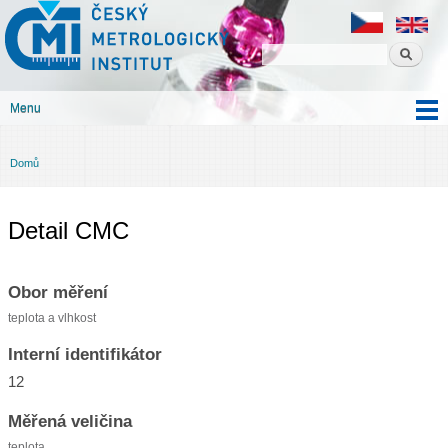
Český
Přejít k
metrologický
hlavnímu
institut
obsahu
Menu
Hlavní menu
Domů
Jste zde
Detail CMC
Obor měření
teplota a vlhkost
Interní identifikátor
12
Měřená veličina
teplota