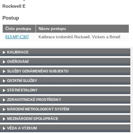
Rockwell E
Postup
Číslo postupu
Název postupu
813-MP-C307
Kalibrace tvrdoměrů Rockwell, Vickers a Brinell
KALIBRACE
OVĚŘOVÁNÍ
SLUŽBY OZNÁMENÉHO SUBJEKTU
OSTATNÍ SLUŽBY
STÁTNÍ ETALONY
ZDRAVOTNICKÉ PROSTŘEDKY
NÁRODNÍ METROLOGICKÝ SYSTÉM
MEZINÁRODNÍ SPOLUPRÁCE
VĚDA A VÝZKUM