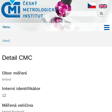
Český
Přejít k
metrologický
hlavnímu
institut
obsahu
Menu
Hlavní menu
Domů
Jste zde
Detail CMC
Obor měření
tvrdost
Interní identifikátor
12
Měřená veličina
tvrdost Rockwell