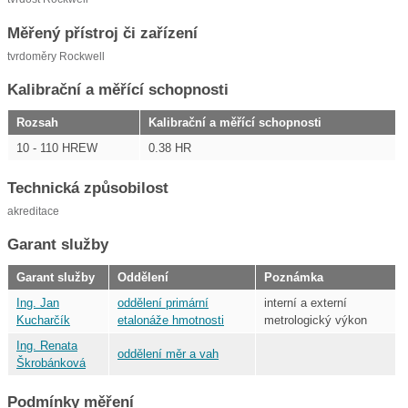
Měřený přístroj či zařízení
tvrdoměry Rockwell
Kalibrační a měřící schopnosti
Rozsah
Kalibrační a měřící schopnosti
10 - 110 HREW
0.38 HR
Technická způsobilost
akreditace
Garant služby
Garant služby
Oddělení
Poznámka
Ing. Jan
oddělení primární
interní a externí
Kucharčík
etalonáže hmotnosti
metrologický výkon
Ing. Renata
oddělení měr a vah
Škrobánková
Podmínky měření