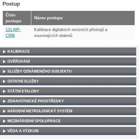
Postup
Číslo
Název postupu
postupu
131-MP-
Kalibrace digitálních revizních přístrojů a
C006
souvisejících etalonů
KALIBRACE
OVĚŘOVÁNÍ
SLUŽBY OZNÁMENÉHO SUBJEKTU
OSTATNÍ SLUŽBY
STÁTNÍ ETALONY
ZDRAVOTNICKÉ PROSTŘEDKY
NÁRODNÍ METROLOGICKÝ SYSTÉM
MEZINÁRODNÍ SPOLUPRÁCE
VĚDA A VÝZKUM