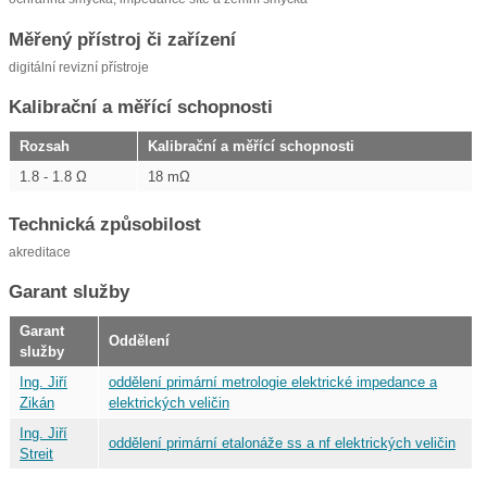
Měřený přístroj či zařízení
digitální revizní přístroje
Kalibrační a měřící schopnosti
Rozsah
Kalibrační a měřící schopnosti
1.8 - 1.8 Ω
18 mΩ
Technická způsobilost
akreditace
Garant služby
Garant
Oddělení
služby
Ing. Jiří
oddělení primární metrologie elektrické impedance a
Zikán
elektrických veličin
Ing. Jiří
oddělení primární etalonáže ss a nf elektrických veličin
Streit