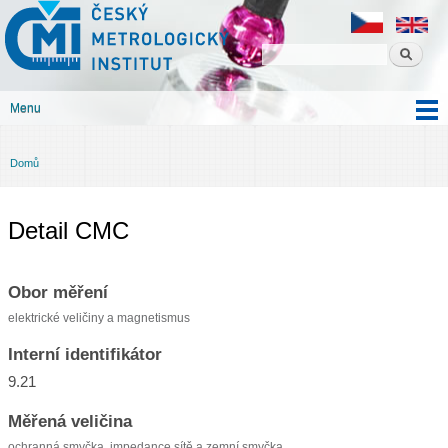
Český
Přejít k
metrologický
hlavnímu
institut
obsahu
Menu
Hlavní menu
Domů
Jste zde
Detail CMC
Obor měření
elektrické veličiny a magnetismus
Interní identifikátor
9.21
Měřená veličina
ochranná smyčka, impedance sítě a zemní smyčka