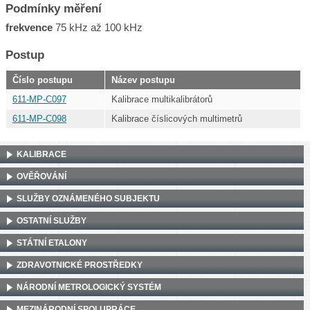
Podmínky měření
frekvence
75 kHz až 100 kHz
Postup
Číslo postupu
Název postupu
611-MP-C097
Kalibrace multikalibrátorů
611-MP-C098
Kalibrace číslicových multimetrů
KALIBRACE
OVĚŘOVÁNÍ
SLUŽBY OZNÁMENÉHO SUBJEKTU
OSTATNÍ SLUŽBY
STÁTNÍ ETALONY
ZDRAVOTNICKÉ PROSTŘEDKY
NÁRODNÍ METROLOGICKÝ SYSTÉM
MEZINÁRODNÍ SPOLUPRÁCE