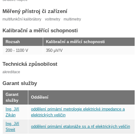
Měřený přístroj či zařízení
multifunkční kalibrátory
voltmetry
multimetry
Kalibrační a měřící schopnosti
Rozsah
Kalibrační a měřící schopnosti
200 - 1100 V
350 μV/V
Technická způsobilost
akreditace
Garant služby
Garant
Oddělení
služby
Ing. Jiří
oddělení primární metrologie elektrické impedance a
Zikán
elektrických veličin
Ing. Jiří
oddělení primární etalonáže ss a nf elektrických veličin
Streit