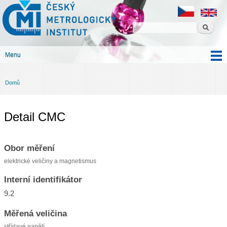
Český
Přejít k
metrologický
hlavnímu
institut
obsahu
Menu
Hlavní menu
Domů
Jste zde
Detail CMC
Obor měření
elektrické veličiny a magnetismus
Interní identifikátor
9.2
Měřená veličina
střídavé napětí