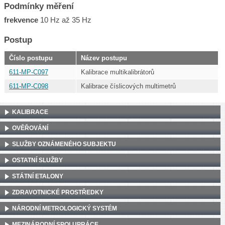
Podmínky měření
frekvence
10 Hz až 35 Hz
Postup
Číslo postupu
Název postupu
611-MP-C097
Kalibrace multikalibrátorů
611-MP-C098
Kalibrace číslicových multimetrů
KALIBRACE
OVĚŘOVÁNÍ
SLUŽBY OZNÁMENÉHO SUBJEKTU
OSTATNÍ SLUŽBY
STÁTNÍ ETALONY
ZDRAVOTNICKÉ PROSTŘEDKY
NÁRODNÍ METROLOGICKÝ SYSTÉM
MEZINÁRODNÍ SPOLUPRÁCE