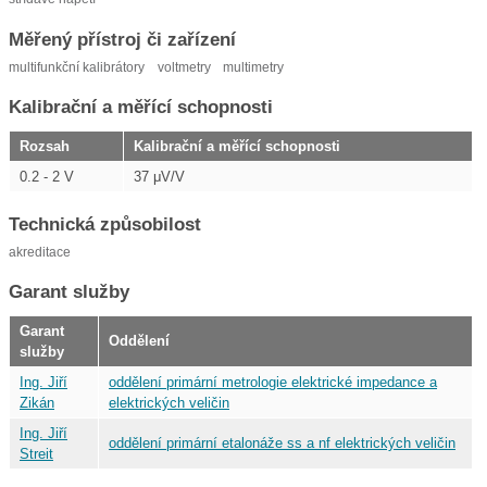
Měřený přístroj či zařízení
multifunkční kalibrátory
voltmetry
multimetry
Kalibrační a měřící schopnosti
Rozsah
Kalibrační a měřící schopnosti
0.2 - 2 V
37 μV/V
Technická způsobilost
akreditace
Garant služby
Garant
Oddělení
služby
Ing. Jiří
oddělení primární metrologie elektrické impedance a
Zikán
elektrických veličin
Ing. Jiří
oddělení primární etalonáže ss a nf elektrických veličin
Streit