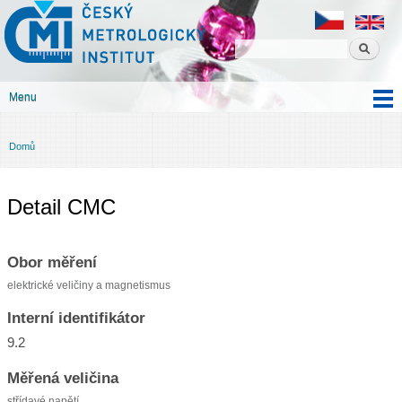
Český
Přejít k
metrologický
hlavnímu
institut
obsahu
Menu
Hlavní menu
Domů
Jste zde
Detail CMC
Obor měření
elektrické veličiny a magnetismus
Interní identifikátor
9.2
Měřená veličina
střídavé napětí