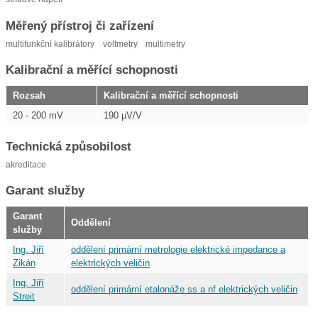
Měřený přístroj či zařízení
multifunkční kalibrátory
voltmetry
multimetry
Kalibrační a měřící schopnosti
Rozsah
Kalibrační a měřící schopnosti
20 - 200 mV
190 μV/V
Technická způsobilost
akreditace
Garant služby
Garant
Oddělení
služby
Ing. Jiří
oddělení primární metrologie elektrické impedance a
Zikán
elektrických veličin
Ing. Jiří
oddělení primární etalonáže ss a nf elektrických veličin
Streit