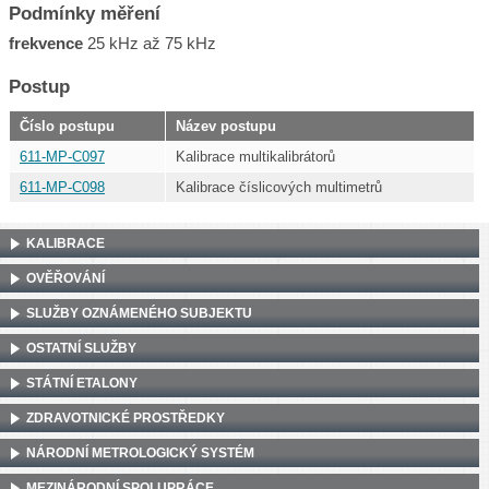
Podmínky měření
frekvence
25 kHz až 75 kHz
Postup
Číslo postupu
Název postupu
611-MP-C097
Kalibrace multikalibrátorů
611-MP-C098
Kalibrace číslicových multimetrů
KALIBRACE
OVĚŘOVÁNÍ
SLUŽBY OZNÁMENÉHO SUBJEKTU
OSTATNÍ SLUŽBY
STÁTNÍ ETALONY
ZDRAVOTNICKÉ PROSTŘEDKY
NÁRODNÍ METROLOGICKÝ SYSTÉM
MEZINÁRODNÍ SPOLUPRÁCE