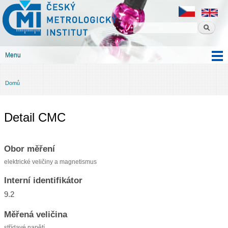
Český
Přejít k
metrologický
hlavnímu
institut
obsahu
Menu
Hlavní menu
Domů
Jste zde
Detail CMC
Obor měření
elektrické veličiny a magnetismus
Interní identifikátor
9.2
Měřená veličina
střídavé napětí