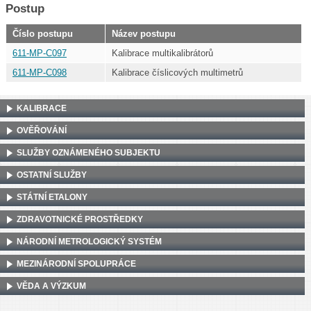
Postup
Číslo postupu
Název postupu
611-MP-C097
Kalibrace multikalibrátorů
611-MP-C098
Kalibrace číslicových multimetrů
KALIBRACE
OVĚŘOVÁNÍ
SLUŽBY OZNÁMENÉHO SUBJEKTU
OSTATNÍ SLUŽBY
STÁTNÍ ETALONY
ZDRAVOTNICKÉ PROSTŘEDKY
NÁRODNÍ METROLOGICKÝ SYSTÉM
MEZINÁRODNÍ SPOLUPRÁCE
VĚDA A VÝZKUM