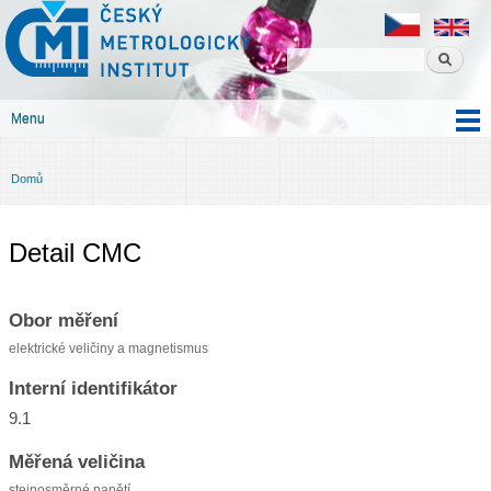
Český
Přejít k
metrologický
hlavnímu
institut
obsahu
Menu
Hlavní menu
Domů
Jste zde
Detail CMC
Obor měření
elektrické veličiny a magnetismus
Interní identifikátor
9.1
Měřená veličina
stejnosměrné napětí