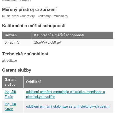
Měřený přístroj či zařízení
multifunkční kalibrátory
voltmetry
multimetry
Kalibrační a měřící schopnosti
Rozsah
Kalibrační a měřící schopnosti
0 - 20 mV
15μV/V+0,050 μV
Technická způsobilost
akreditace
Garant služby
Garant
Oddělení
služby
Ing. Jiří
oddělení primární metrologie elektrické impedance a
Zikán
elektrických veličin
Ing. Jiří
oddělení primární etalonáže ss a nf elektrických veličin
Streit