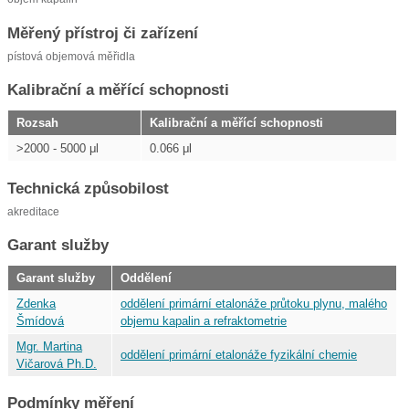
Měřený přístroj či zařízení
pístová objemová měřidla
Kalibrační a měřící schopnosti
Rozsah
Kalibrační a měřící schopnosti
>2000 - 5000 μl
0.066 μl
Technická způsobilost
akreditace
Garant služby
Garant služby
Oddělení
Zdenka
oddělení primární etalonáže průtoku plynu, malého
Šmídová
objemu kapalin a refraktometrie
Mgr. Martina
oddělení primární etalonáže fyzikální chemie
Vičarová Ph.D.
Podmínky měření