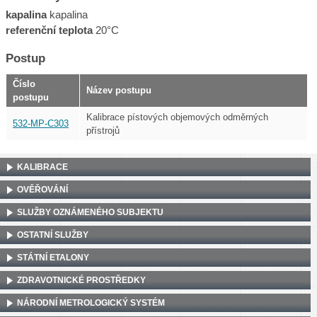
kapalina
kapalina
referenční teplota
20°C
Postup
Číslo
Název postupu
postupu
Kalibrace pístových objemových odměrných
532-MP-C303
přístrojů
KALIBRACE
OVĚŘOVÁNÍ
SLUŽBY OZNÁMENÉHO SUBJEKTU
OSTATNÍ SLUŽBY
STÁTNÍ ETALONY
ZDRAVOTNICKÉ PROSTŘEDKY
NÁRODNÍ METROLOGICKÝ SYSTÉM