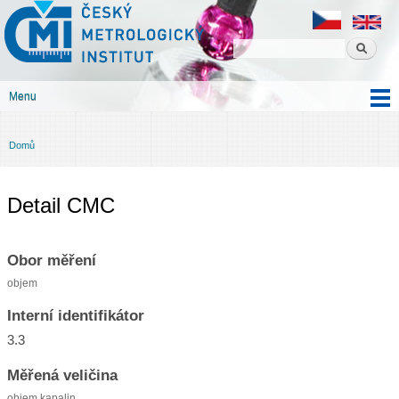
Český
Přejít k
metrologický
hlavnímu
institut
obsahu
Menu
Hlavní menu
Domů
Jste zde
Detail CMC
Obor měření
objem
Interní identifikátor
3.3
Měřená veličina
objem kapalin