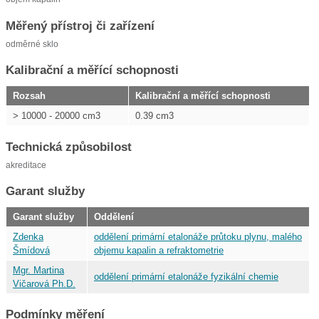
Měřený přístroj či zařízení
odměrné sklo
Kalibrační a měřící schopnosti
Rozsah
Kalibrační a měřící schopnosti
> 10000 - 20000 cm3
0.39 cm3
Technická způsobilost
akreditace
Garant služby
Garant služby
Oddělení
Zdenka
oddělení primární etalonáže průtoku plynu, malého
Šmídová
objemu kapalin a refraktometrie
Mgr. Martina
oddělení primární etalonáže fyzikální chemie
Vičarová Ph.D.
Podmínky měření