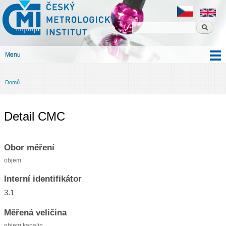
Český
Přejít k
metrologický
hlavnímu
institut
obsahu
Menu
Hlavní menu
Domů
Jste zde
Detail CMC
Obor měření
objem
Interní identifikátor
3.1
Měřená veličina
objem kapalin