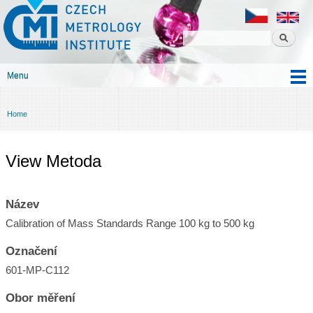
Czech
Skip to
metrology
main
institute
content
Menu
Main menu
Home
You are here
View Metoda
Název
Calibration of Mass Standards Range 100 kg to 500 kg
Označení
601-MP-C112
Obor měření