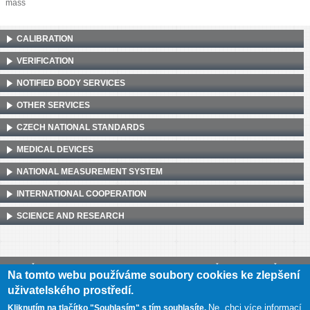
mass
CALIBRATION
VERIFICATION
NOTIFIED BODY SERVICES
OTHER SERVICES
CZECH NATIONAL STANDARDS
MEDICAL DEVICES
NATIONAL MEASUREMENT SYSTEM
INTERNATIONAL COOPERATION
SCIENCE AND RESEARCH
Český metrologický institut, Okružní 31, 638 00 Brno
•
IČ: 00177016
•
DIČ:
Na tomto webu používáme soubory cookies ke zlepšení
CZ00177016
uživatelského prostředí.
Mapa webu
•
Prohlášení o přístupnosti
Ne, chci více informací
Kliknutím na tlačítko "Souhlasím" s tím souhlasíte.