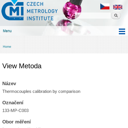
Czech
Skip to
metrology
main
institute
content
Menu
Main menu
Home
You are here
View Metoda
Název
Thermocouples calibration by comparison
Označení
133-MP-C003
Obor měření