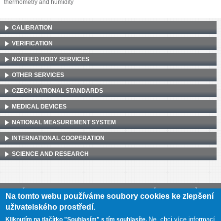
thermometry and humidity
CALIBRATION
VERIFICATION
NOTIFIED BODY SERVICES
OTHER SERVICES
CZECH NATIONAL STANDARDS
MEDICAL DEVICES
NATIONAL MEASUREMENT SYSTEM
INTERNATIONAL COOPERATION
SCIENCE AND RESEARCH
Český metrologický institut, Okružní 31, 638 00 Brno
•
IČ: 00177016
•
DIČ:
Na tomto webu používáme soubory cookies ke zlepšení
CZ00177016
uživatelského prostředí.
Mapa webu
•
Prohlášení o přístupnosti
Ne, chci více informací
Kliknutím na tlačítko "Souhlasím" s tím souhlasíte.