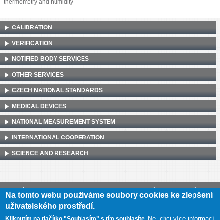
thermometry and humidity
CALIBRATION
VERIFICATION
NOTIFIED BODY SERVICES
OTHER SERVICES
CZECH NATIONAL STANDARDS
MEDICAL DEVICES
NATIONAL MEASUREMENT SYSTEM
INTERNATIONAL COOPERATION
SCIENCE AND RESEARCH
Český metrologický institut, Okružní 31, 638 00 Brno
•
IČ: 00177016
•
DIČ:
Na tomto webu používáme soubory cookies ke zlepšení
CZ00177016
uživatelského prostředí.
Mapa webu
•
Prohlášení o přístupnosti
Ne, chci více informací
Kliknutím na tlačítko "Souhlasím" s tím souhlasíte.