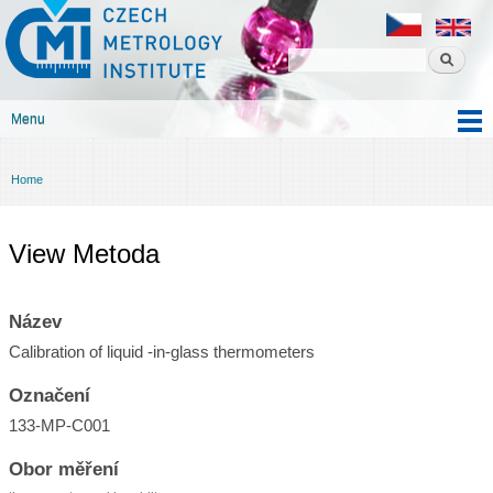
Czech
Skip to
metrology
main
institute
content
Menu
Main menu
Home
You are here
View Metoda
Název
Calibration of liquid -in-glass thermometers
Označení
133-MP-C001
Obor měření