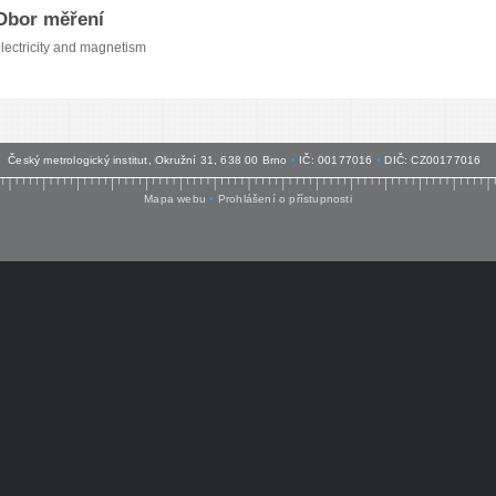
Obor měření
lectricity and magnetism
Český metrologický institut, Okružní 31, 638 00 Brno
•
IČ: 00177016
•
DIČ: CZ00177016
Mapa webu
•
Prohlášení o přístupnosti