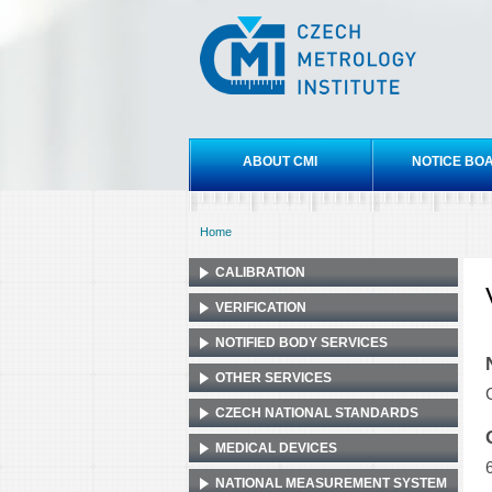
Czech
metrology
institute
Main menu
ABOUT CMI
NOTICE BO
Home
You are here
CALIBRATION
VERIFICATION
NOTIFIED BODY SERVICES
OTHER SERVICES
CZECH NATIONAL STANDARDS
MEDICAL DEVICES
NATIONAL MEASUREMENT SYSTEM