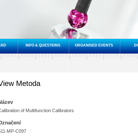
Skip to
main
content
ARD
INFO & QUESTIONS
ORGANISED EVENTS
D
View Metoda
Název
Calibration of Multifunction Calibrators
Označení
611-MP-C097