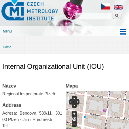
Czech
Skip to
metrology
main
institute
content
Menu
Main menu
Home
You are here
Internal Organizational Unit (IOU)
Název
Mapa
Regional Inspectorate Plzeň
Address
Adresa: Bendova 539/11, 301
00 Plzeň - Jižní Předměstí
Tel: