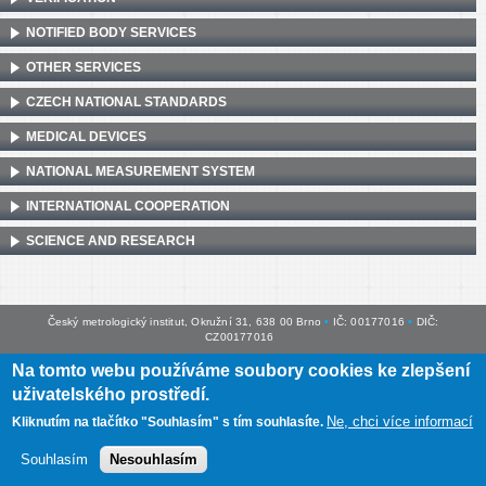
NOTIFIED BODY SERVICES
OTHER SERVICES
CZECH NATIONAL STANDARDS
MEDICAL DEVICES
NATIONAL MEASUREMENT SYSTEM
INTERNATIONAL COOPERATION
SCIENCE AND RESEARCH
Český metrologický institut, Okružní 31, 638 00 Brno
•
IČ: 00177016
•
DIČ:
CZ00177016
Na tomto webu používáme soubory cookies ke zlepšení
Mapa webu
•
Prohlášení o přístupnosti
uživatelského prostředí.
Ne, chci více informací
Kliknutím na tlačítko "Souhlasím" s tím souhlasíte.
Souhlasím
Nesouhlasím