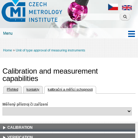
Czech
Skip to
metrology
main
institute
content
Menu
Main menu
Home
»
Unit of type approval of measuring instruments
You are here
Calibration and measurement
capabilities
(active tab)
Přehled
kontakty
kalibrační a měřící schopnosti
Primary tabs
Měřený přístroj či zařízení
CALIBRATION
VERIFICATION