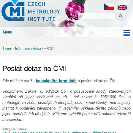
Czech
Skip to
metrology
main
institute
content
Menu
Main menu
Home
»
Informace a dotazy
»
FAQ
You are here
Poslat dotaz na ČMI
Zde můžete využít
kontaktního formuláře
a poslat odkaz na ČMI.
Upozornění: Zákon č. 90/2016 Sb., o posuzování shody stanovených
výrobků při jejich dodávání na trh, ani zákon č. 505/1990 Sb., o
metrologii, ve znění pozdějších předpisů, nezmocňují Český metrologický
institut k podávání závazného, tj. legálního výkladu těchto zákonů nebo
jejich prováděcích předpisů. Můžeme vyjádřit pouze náš odborný názor či
stanovisko.
Kategorie dotazu: