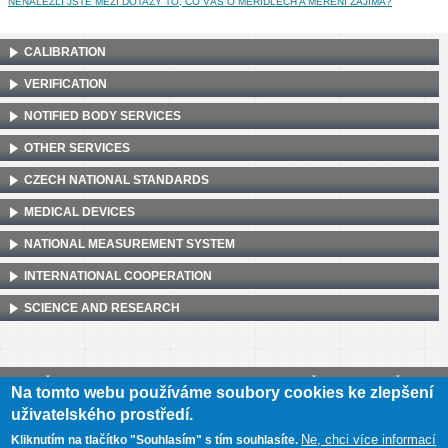
NENALEZLI JSTE MEZI DOTAZY TO, CO VÁS O MĚŘIDLECH A MĚŘENÍ ZAJÍMÁ?
CALIBRATION
VERIFICATION
NOTIFIED BODY SERVICES
OTHER SERVICES
CZECH NATIONAL STANDARDS
MEDICAL DEVICES
NATIONAL MEASUREMENT SYSTEM
INTERNATIONAL COOPERATION
SCIENCE AND RESEARCH
Český metrologický institut, Okružní 31, 638 00 Brno
•
IČ: 00177016
•
DIČ:
Na tomto webu používáme soubory cookies ke zlepšení
CZ00177016
uživatelského prostředí.
Mapa webu
•
Prohlášení o přístupnosti
Ne, chci více informací
Kliknutím na tlačítko "Souhlasím" s tím souhlasíte.