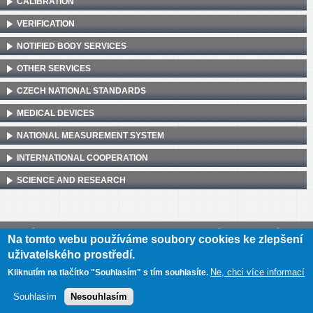
CALIBRATION
VERIFICATION
NOTIFIED BODY SERVICES
OTHER SERVICES
CZECH NATIONAL STANDARDS
MEDICAL DEVICES
NATIONAL MEASUREMENT SYSTEM
INTERNATIONAL COOPERATION
SCIENCE AND RESEARCH
Český metrologický institut, Okružní 31, 638 00 Brno
•
IČ: 00177016
•
DIČ:
Na tomto webu používáme soubory cookies ke zlepšení
CZ00177016
uživatelského prostředí.
Mapa webu
•
Prohlášení o přístupnosti
Ne, chci více informací
Kliknutím na tlačítko "Souhlasím" s tím souhlasíte.
Souhlasím
Nesouhlasím