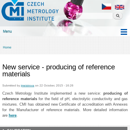
Czech
Skip to
metrology
main
institute
content
Menu
Main menu
Home
You are here
New service - producing of reference
materials
Submitted by
jmeistrova
on 22 October, 2015 - 16:26
Czech Metrology Institute implemented a new service:
producing of
reference materials
for the field of pH, electrolytic conductivity and gas
mixtures. CMI has obtained new Certificate of accreditation with Annexes
for the Manufacturer of reference materials. More detailed information
are
h
ere
.