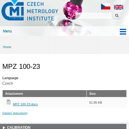
Czech
Skip to
metrology
main
institute
content
Menu
Main menu
Home
You are here
MPZ 100-23
Language
Czech
Attachment
Size
61.85 KB
MPZ 100-23.docx
Ostatní dokumenty
CALIBRATION