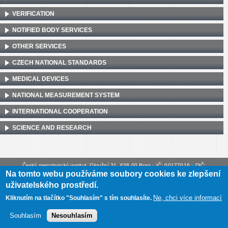
VERIFICATION
NOTIFIED BODY SERVICES
OTHER SERVICES
CZECH NATIONAL STANDARDS
MEDICAL DEVICES
NATIONAL MEASUREMENT SYSTEM
INTERNATIONAL COOPERATION
SCIENCE AND RESEARCH
Český metrologický institut, Okružní 31, 638 00 Brno
•
IČ: 00177016
•
DIČ:
Na tomto webu používáme soubory cookies ke zlepšení
CZ00177016
uživatelského prostředí.
Mapa webu
•
Prohlášení o přístupnosti
Ne, chci více informací
Kliknutím na tlačítko "Souhlasím" s tím souhlasíte.
Souhlasím
Nesouhlasím