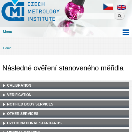
Czech
Skip to
metrology
main
institute
content
Menu
Main menu
Home
You are here
Následné ověření stanoveného měřidla
CALIBRATION
VERIFICATION
NOTIFIED BODY SERVICES
OTHER SERVICES
CZECH NATIONAL STANDARDS