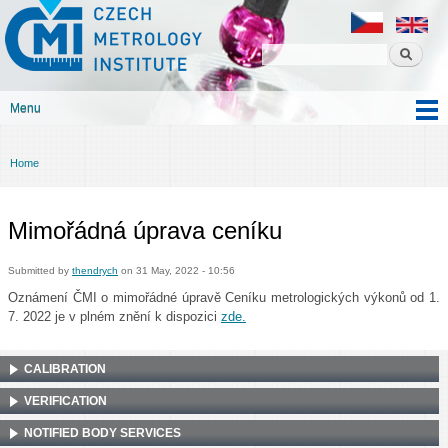
Czech
Skip to
metrology
main
institute
content
Menu
Main menu
Home
You are here
Mimořádná úprava ceníku
Submitted by
thendrych
on 31 May, 2022 - 10:56
Oznámení ČMI o mimořádné úpravě Ceníku metrologických výkonů od 1.
7. 2022 je v plném znění k dispozici
zde.
CALIBRATION
VERIFICATION
NOTIFIED BODY SERVICES