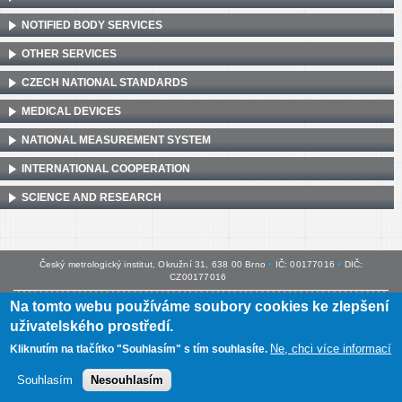
NOTIFIED BODY SERVICES
OTHER SERVICES
CZECH NATIONAL STANDARDS
MEDICAL DEVICES
NATIONAL MEASUREMENT SYSTEM
INTERNATIONAL COOPERATION
SCIENCE AND RESEARCH
Český metrologický institut, Okružní 31, 638 00 Brno
•
IČ: 00177016
•
DIČ:
CZ00177016
Na tomto webu používáme soubory cookies ke zlepšení
Mapa webu
•
Prohlášení o přístupnosti
uživatelského prostředí.
Ne, chci více informací
Kliknutím na tlačítko "Souhlasím" s tím souhlasíte.
Souhlasím
Nesouhlasím