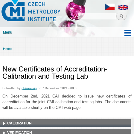
Czech
Skip to
metrology
main
institute
content
Menu
Main menu
Home
You are here
New Certificates of Accreditation-
Calibration and Testing Lab
Submitted by
pklenovsky
on 7 December, 2021 - 08:56
On December 2nd, 2021 CAI decided to issue new certificates of
accreditation for the joint CMI calibration and testing labs. The documents
will be available shortly on the CMI web page.
CALIBRATION
VERIFICATION