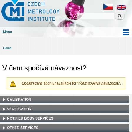
Czech
Skip to
metrology
main
institute
content
Menu
Main menu
Home
You are here
V čem spočívá návaznost?
English
translation unavailable for
V čem spočívá návaznost?
.
CALIBRATION
VERIFICATION
NOTIFIED BODY SERVICES
OTHER SERVICES