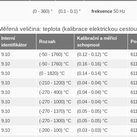
frekvence
50 Hz
(0 - 360) °
(0.1 - 0.1) °
Měřená veličina: teplota (kalibrace elektrickou cestou
Interní
Kalibrační a měřicí
Rozsah
Po
identifikátor
schopnost
9.10
(-50 - 1760) °C
(0.12 - 0.12) °C
61
9.10
(-50 - 1760) °C
(0.16 - 0.16) °C
61
9.10
(0 - 1820) °C
(0.14 - 0.14) °C
61
9.10
(-210 - 1200) °C
(0.04 - 0.04) °C
61
9.10
(-270 - 400) °C
(0.04 - 0.04) °C
61
9.10
(-270 - 1000) °C
(0.04 - 0.04) °C
61
9.10
(-270 - 1370) °C
(0.05 - 0.05) °C
61
9.10
(-270 - 1300) °C
(0.05 - 0.05) °C
61
9.10
(-200 - 100) °C
(0.03 - 0.03) °C
61