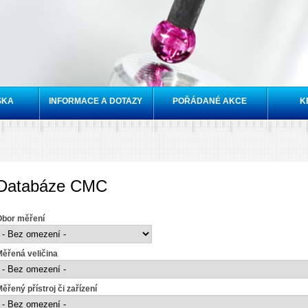
Přejít k
hlavnímu
obsahu
SKA
INFORMACE A DOTAZY
POŘÁDANÉ AKCE
K
Databáze CMC
Obor měření
ěřená veličina
ěřený přístroj či zařízení