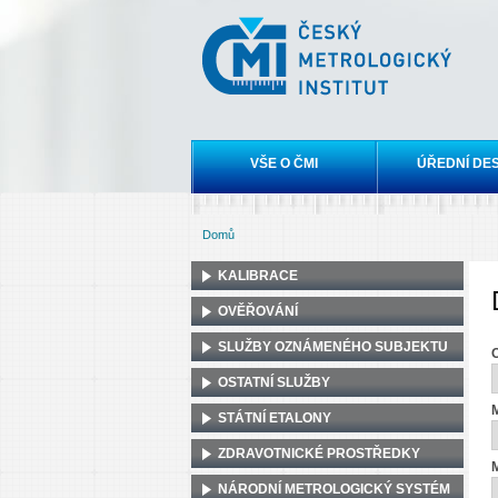
Český
metrologický
institut
Hlavní menu
VŠE O ČMI
ÚŘEDNÍ DE
Domů
Jste zde
KALIBRACE
OVĚŘOVÁNÍ
SLUŽBY OZNÁMENÉHO SUBJEKTU
OSTATNÍ SLUŽBY
M
STÁTNÍ ETALONY
ZDRAVOTNICKÉ PROSTŘEDKY
M
NÁRODNÍ METROLOGICKÝ SYSTÉM