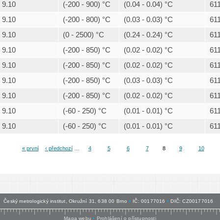
9.10
(-200 - 900) °C
(0.04 - 0.04) °C
61
9.10
(-200 - 800) °C
(0.03 - 0.03) °C
61
9.10
(0 - 2500) °C
(0.24 - 0.24) °C
61
9.10
(-200 - 850) °C
(0.02 - 0.02) °C
61
9.10
(-200 - 850) °C
(0.02 - 0.02) °C
61
9.10
(-200 - 850) °C
(0.03 - 0.03) °C
61
9.10
(-200 - 850) °C
(0.02 - 0.02) °C
61
9.10
(-60 - 250) °C
(0.01 - 0.01) °C
61
9.10
(-60 - 250) °C
(0.01 - 0.01) °C
61
« první
‹ předchozí
…
4
5
6
7
8
9
10
ránky
Český metrologický institut, Okružní 31, 638 00 Brno
•
IČ: 00177016
•
DIČ: CZ00177016
Mapa webu
•
Prohlášení o přístupnosti