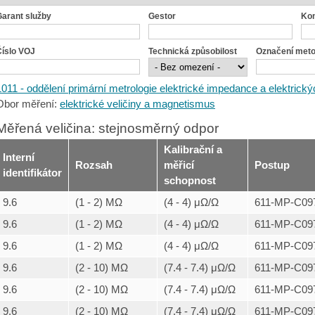
Garant služby
Gestor
Ko
Číslo VOJ
Technická způsobilost
Označení met
1011 - oddělení primární metrologie elektrické impedance a elektrickýc
Obor měření:
elektrické veličiny a magnetismus
Měřená veličina: stejnosměrný odpor
Kalibrační a
Interní
Rozsah
měřicí
Postup
identifikátor
schopnost
9.6
(1 - 2) MΩ
(4 - 4) μΩ/Ω
611-MP-C097
9.6
(1 - 2) MΩ
(4 - 4) μΩ/Ω
611-MP-C097
9.6
(1 - 2) MΩ
(4 - 4) μΩ/Ω
611-MP-C097
9.6
(2 - 10) MΩ
(7.4 - 7.4) μΩ/Ω
611-MP-C097
9.6
(2 - 10) MΩ
(7.4 - 7.4) μΩ/Ω
611-MP-C097
9.6
(2 - 10) MΩ
(7.4 - 7.4) μΩ/Ω
611-MP-C097