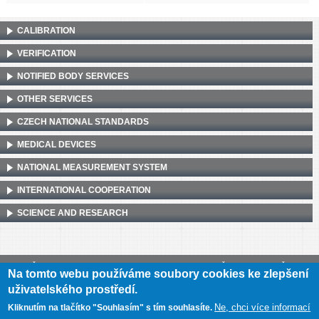
CALIBRATION
VERIFICATION
NOTIFIED BODY SERVICES
OTHER SERVICES
CZECH NATIONAL STANDARDS
MEDICAL DEVICES
NATIONAL MEASUREMENT SYSTEM
INTERNATIONAL COOPERATION
SCIENCE AND RESEARCH
Český metrologický institut, Okružní 31, 638 00 Brno
•
IČ: 00177016
•
DIČ:
Na tomto webu používáme soubory cookies ke zlepšení
CZ00177016
uživatelského prostředí.
Mapa webu
•
Prohlášení o přístupnosti
Ne, chci více informací
Kliknutím na tlačítko "Souhlasím" s tím souhlasíte.