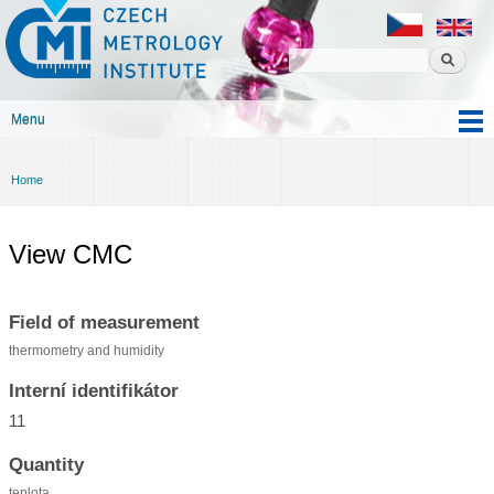
Czech
Skip to
metrology
main
institute
content
Menu
Main menu
Home
You are here
View CMC
Field of measurement
thermometry and humidity
Interní identifikátor
11
Quantity
teplota