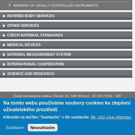
MARKING OF LEGALLY CONTROLLED INSTRUMENTS
NOTIFIED BODY SERVICES
OTHER SERVICES
CZECH NATIONAL STANDARDS
MEDICAL DEVICES
NATIONAL MEASUREMENT SYSTEM
INTERNATIONAL COOPERATION
SCIENCE AND RESEARCH
Český metrologický institut, Okružní 31, 638 00 Brno
•
IČ: 00177016
•
DIČ:
CZ00177016
Na tomto webu používáme soubory cookies ke zlepšení
uživatelského prostředí.
Mapa webu
•
Prohlášení o přístupnosti
Ne, chci více informací
Kliknutím na tlačítko "Souhlasím" s tím souhlasíte.
Souhlasím
Nesouhlasím