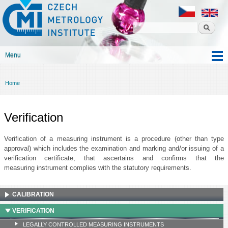
Czech
Skip to
metrology
main
institute
content
Menu
Main menu
Home
You are here
Verification
Verification of a measuring instrument is a procedure (other than type
approval) which includes the examination and marking and/or issuing of a
verification certificate, that ascertains and confirms that the
measuring instrument complies with the statutory requirements.
CALIBRATION
VERIFICATION
LEGALLY CONTROLLED MEASURING INSTRUMENTS