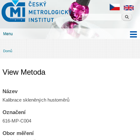
Český
Přejít k
metrologický
hlavnímu
institut
obsahu
Menu
Hlavní menu
Domů
Jste zde
View Metoda
Název
Kalibrace skleněných hustoměrů
Označení
616-MP-C004
Obor měření