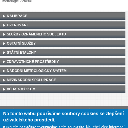
metrologie v chemii
KALIBRACE
OVĚŘOVÁNÍ
SLUŽBY OZNÁMENÉHO SUBJEKTU
OSTATNÍ SLUŽBY
STÁTNÍ ETALONY
ZDRAVOTNICKÉ PROSTŘEDKY
NÁRODNÍ METROLOGICKÝ SYSTÉM
MEZINÁRODNÍ SPOLUPRÁCE
VĚDA A VÝZKUM
Český metrologický institut, Okružní 31, 638 00 Brno
•
IČ: 00177016
•
DIČ:
Na tomto webu používáme soubory cookies ke zlepšení
CZ00177016
uživatelského prostředí.
Mapa webu
•
Prohlášení o přístupnosti
Ne, chci více informací
Kliknutím na tlačítko "Souhlasím" s tím souhlasíte.