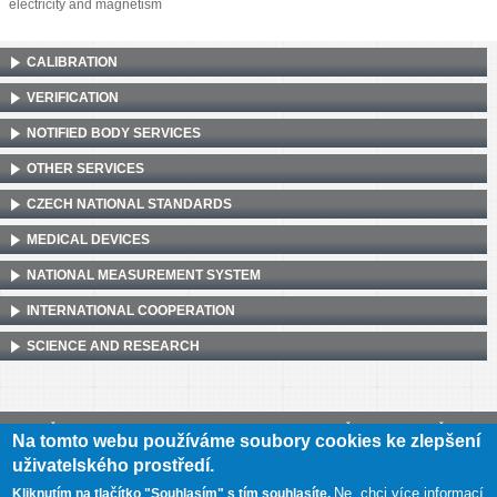
electricity and magnetism
CALIBRATION
VERIFICATION
NOTIFIED BODY SERVICES
OTHER SERVICES
CZECH NATIONAL STANDARDS
MEDICAL DEVICES
NATIONAL MEASUREMENT SYSTEM
INTERNATIONAL COOPERATION
SCIENCE AND RESEARCH
Český metrologický institut, Okružní 31, 638 00 Brno
•
IČ: 00177016
•
DIČ:
Na tomto webu používáme soubory cookies ke zlepšení
CZ00177016
uživatelského prostředí.
Mapa webu
•
Prohlášení o přístupnosti
Ne, chci více informací
Kliknutím na tlačítko "Souhlasím" s tím souhlasíte.