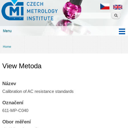
Czech
Skip to
metrology
main
institute
content
Menu
Main menu
Home
You are here
View Metoda
Název
Calibration of AC resistance standards
Označení
611-MP-C040
Obor měření