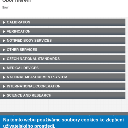
flow
CALIBRATION
VERIFICATION
NOTIFIED BODY SERVICES
OTHER SERVICES
CZECH NATIONAL STANDARDS
MEDICAL DEVICES
NATIONAL MEASUREMENT SYSTEM
INTERNATIONAL COOPERATION
SCIENCE AND RESEARCH
Český metrologický institut, Okružní 31, 638 00 Brno
•
IČ: 00177016
•
DIČ:
Na tomto webu používáme soubory cookies ke zlepšení
CZ00177016
uživatelského prostředí.