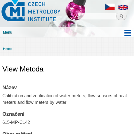
Czech
Skip to
metrology
main
institute
content
Menu
Main menu
Home
You are here
View Metoda
Název
Calibration and verification of water meters, flow sensors of heat
meters and flow meters by water
Označení
615-MP-C142
Obor měření