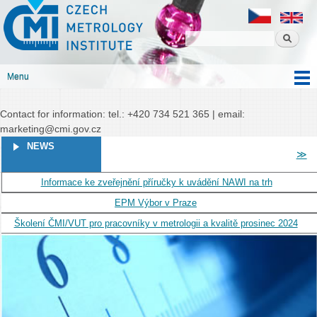
Czech
Skip to
Czech metrology institute
metrology
main
institute
content
Menu
Main menu
Contact for information: tel.: +420 734 521 365 | email:
marketing@cmi.gov.cz
PAGES
NEWS
≫
Informace ke zveřejnění příručky k uvádění NAWI na trh
EPM Výbor v Praze
Školení ČMI/VUT pro pracovníky v metrologii a kvalitě prosinec 2024