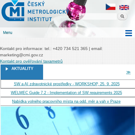
Český
Přejít k
Český metrologický institut
metrologický
hlavnímu
institut
obsahu
Menu
Hlavní menu
Kontakt pro informace: tel.: +420 734 521 365 | email:
marketing@cmi.gov.cz
Kontakt pro ověřování taxametrů
STRÁNKY
AKTUALITY
≫
SW a AI zdravotnické prostředky - WORKSHOP, 25. 9. 2025
WELMEC Guide 7.2 - Implementation of SW requirements 2025
Nabídka volného pracovního místa na odd. měr a vah v Praze