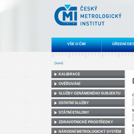
Český
metrologický
institut
Hlavní menu
VŠE O ČMI
ÚŘEDNÍ DE
Domů
Jste zde
KALIBRACE
OVĚŘOVÁNÍ
SLUŽBY OZNÁMENÉHO SUBJEKTU
OSTATNÍ SLUŽBY
M
STÁTNÍ ETALONY
ZDRAVOTNICKÉ PROSTŘEDKY
M
NÁRODNÍ METROLOGICKÝ SYSTÉM