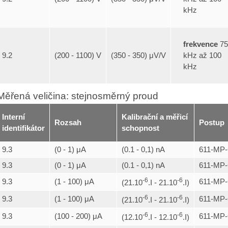
kHz
frekvence
75
kHz až 100
9.2
(200 - 1100) V
(350 - 350) μV/V
kHz
Měřená veličina: stejnosměrný proud
Interní
Kalibrační a měřicí
Rozsah
Postup
identifikátor
schopnost
9.3
(0 - 1) μA
(0.1 - 0,1) nA
611-MP-
9.3
(0 - 1) μA
(0.1 - 0,1) nA
611-MP-
-6
-6
9.3
(1 - 100) μA
611-MP-
(21.10
.I - 21.10
.I)
-6
-6
9.3
(1 - 100) μA
611-MP-
(21.10
.I - 21.10
.I)
-6
-6
9.3
(100 - 200) μA
611-MP-
(12.10
.I - 12.10
.I)