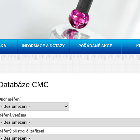
Přejít k
hlavnímu
obsahu
SKA
INFORMACE A DOTAZY
POŘÁDANÉ AKCE
K
Databáze CMC
Obor měření
ěřená veličina
ěřený přístroj či zařízení