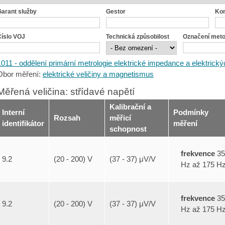
Garant služby
Gestor
Ko
Číslo VOJ
Technická způsobilost
Označení met
1011 - oddělení primární metrologie elektrické impedance a elektrickýc
Obor měření:
elektrické veličiny a magnetismus
Měřená veličina: střídavé napětí
Kalibrační a
Interní
Podmínky
Rozsah
měřicí
identifikátor
měření
schopnost
frekvence
35
9.2
(20 - 200) V
(37 - 37) μV/V
Hz až 175 H
frekvence
35
9.2
(20 - 200) V
(37 - 37) μV/V
Hz až 175 H