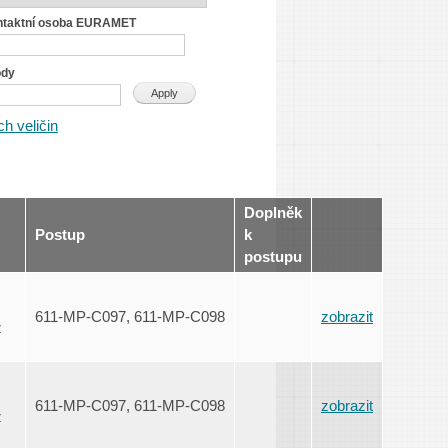
ntaktní osoba EURAMET
ody
h veličin
Doplněk
Postup
k
postupu
611-MP-C097, 611-MP-C098
zobrazit
z
611-MP-C097, 611-MP-C098
zobrazit
z