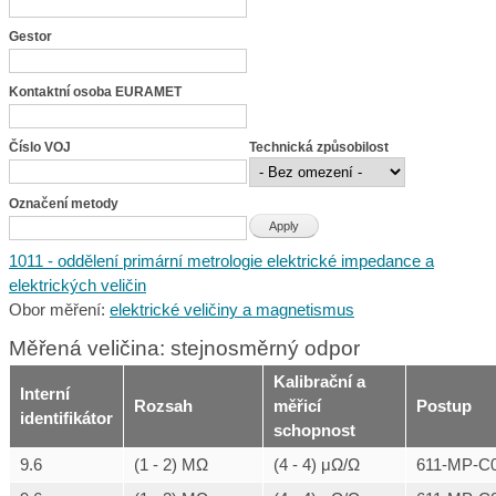
Gestor
Kontaktní osoba EURAMET
Číslo VOJ
Technická způsobilost
Označení metody
1011 - oddělení primární metrologie elektrické impedance a
elektrických veličin
Obor měření:
elektrické veličiny a magnetismus
Měřená veličina: stejnosměrný odpor
Kalibrační a
Interní
Rozsah
měřicí
Postup
identifikátor
schopnost
9.6
(1 - 2) MΩ
(4 - 4) μΩ/Ω
611-MP-C0