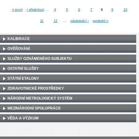
« první
‹ předchozí
…
4
5
6
7
8
9
10
Stránky
11
12
…
následující ›
poslední »
KALIBRACE
OVĚŘOVÁNÍ
SLUŽBY OZNÁMENÉHO SUBJEKTU
OSTATNÍ SLUŽBY
STÁTNÍ ETALONY
ZDRAVOTNICKÉ PROSTŘEDKY
NÁRODNÍ METROLOGICKÝ SYSTÉM
MEZINÁRODNÍ SPOLUPRÁCE
VĚDA A VÝZKUM