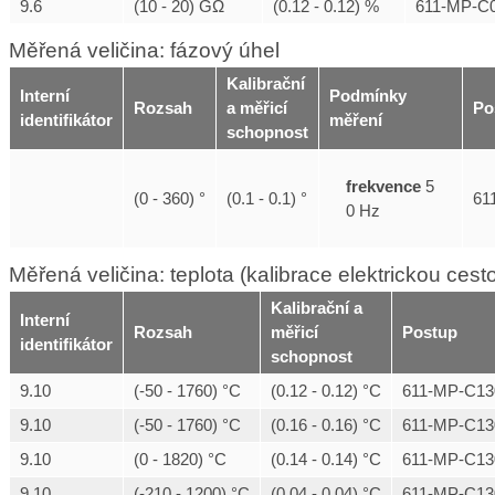
9.6
(10 - 20) GΩ
(0.12 - 0.12) %
611-MP-C0
Měřená veličina: fázový úhel
Kalibrační
Interní
Podmínky
Rozsah
a měřicí
Po
identifikátor
měření
schopnost
frekvence
5
(0 - 360) °
(0.1 - 0.1) °
61
0 Hz
Měřená veličina: teplota (kalibrace elektrickou cest
Kalibrační a
Interní
Rozsah
měřicí
Postup
identifikátor
schopnost
9.10
(-50 - 1760) °C
(0.12 - 0.12) °C
611-MP-C13
9.10
(-50 - 1760) °C
(0.16 - 0.16) °C
611-MP-C13
9.10
(0 - 1820) °C
(0.14 - 0.14) °C
611-MP-C13
9.10
(-210 - 1200) °C
(0.04 - 0.04) °C
611-MP-C13