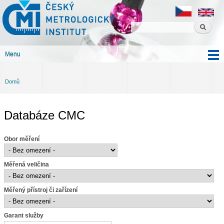
Český
Přejít k
metrologický
hlavnímu
institut
obsahu
Menu
Hlavní menu
Domů
Jste zde
Databáze CMC
Obor měření
Měřená veličina
Měřený přístroj či zařízení
Garant služby