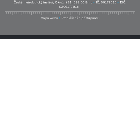
Český metrologický institut, Okružní 31, 638 00 Brno
•
IČ: 00177016
•
DIČ:
CZ00177016
Mapa webu
•
Prohlášení o přístupnosti