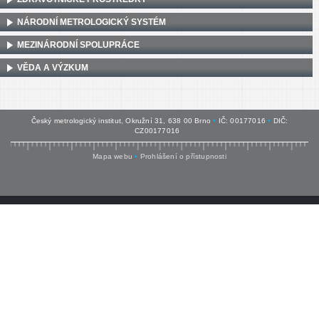
NÁRODNÍ METROLOGICKÝ SYSTÉM
MEZINÁRODNÍ SPOLUPRÁCE
VĚDA A VÝZKUM
Český metrologický institut, Okružní 31, 638 00 Brno
•
IČ: 00177016
•
DIČ:
CZ00177016
Mapa webu
•
Prohlášení o přístupnosti