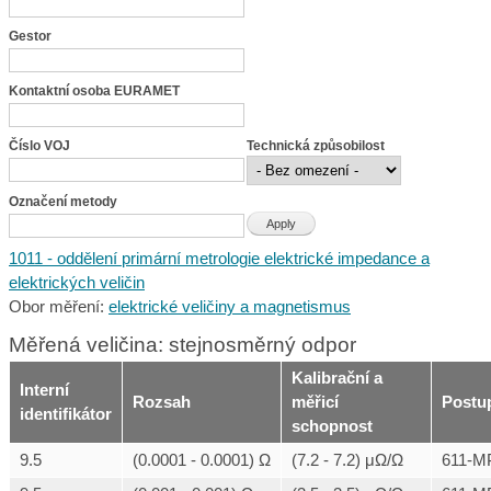
Gestor
Kontaktní osoba EURAMET
Číslo VOJ
Technická způsobilost
Označení metody
1011 - oddělení primární metrologie elektrické impedance a
elektrických veličin
Obor měření:
elektrické veličiny a magnetismus
Měřená veličina: stejnosměrný odpor
Kalibrační a
Interní
Rozsah
měřicí
Postu
identifikátor
schopnost
9.5
(0.0001 - 0.0001) Ω
(7.2 - 7.2) μΩ/Ω
611-M