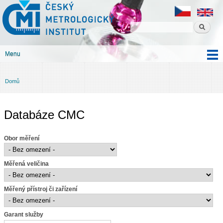
Český
Přejít k
metrologický
hlavnímu
institut
obsahu
Menu
Hlavní menu
Domů
Jste zde
Databáze CMC
Obor měření
Měřená veličina
Měřený přístroj či zařízení
Garant služby