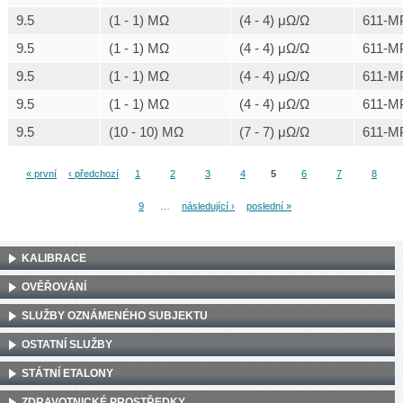
9.5
(1 - 1) MΩ
(4 - 4) μΩ/Ω
611-M
9.5
(1 - 1) MΩ
(4 - 4) μΩ/Ω
611-M
9.5
(1 - 1) MΩ
(4 - 4) μΩ/Ω
611-M
9.5
(1 - 1) MΩ
(4 - 4) μΩ/Ω
611-M
9.5
(10 - 10) MΩ
(7 - 7) μΩ/Ω
611-M
« první
‹ předchozí
1
2
3
4
5
6
7
8
Stránky
9
…
následující ›
poslední »
KALIBRACE
OVĚŘOVÁNÍ
SLUŽBY OZNÁMENÉHO SUBJEKTU
OSTATNÍ SLUŽBY
STÁTNÍ ETALONY
ZDRAVOTNICKÉ PROSTŘEDKY