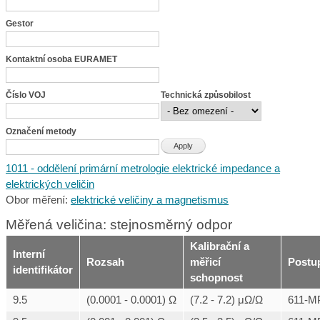
Gestor
Kontaktní osoba EURAMET
Číslo VOJ
Technická způsobilost
Označení metody
1011 - oddělení primární metrologie elektrické impedance a
elektrických veličin
Obor měření:
elektrické veličiny a magnetismus
Měřená veličina: stejnosměrný odpor
Kalibrační a
Interní
Rozsah
měřicí
Postu
identifikátor
schopnost
9.5
(0.0001 - 0.0001) Ω
(7.2 - 7.2) μΩ/Ω
611-M