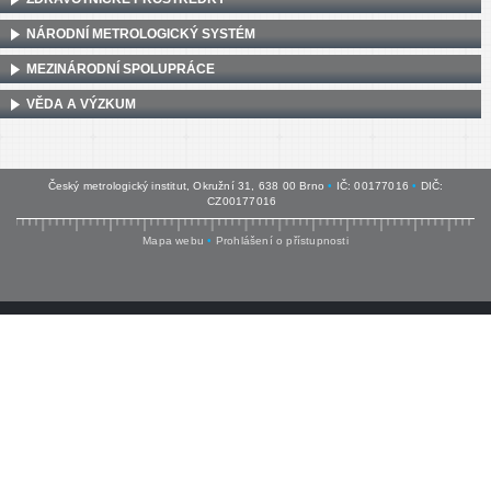
NÁRODNÍ METROLOGICKÝ SYSTÉM
MEZINÁRODNÍ SPOLUPRÁCE
VĚDA A VÝZKUM
Český metrologický institut, Okružní 31, 638 00 Brno
•
IČ: 00177016
•
DIČ:
CZ00177016
Mapa webu
•
Prohlášení o přístupnosti