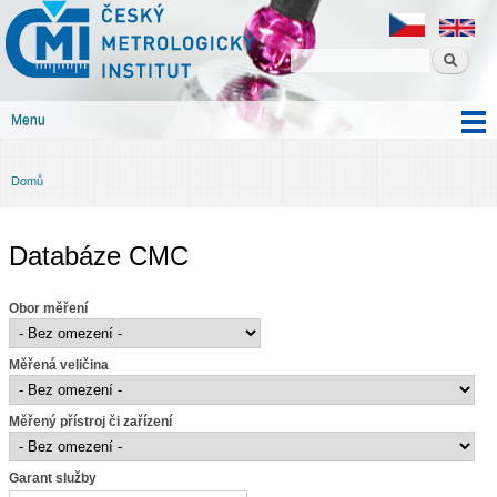
Český
Přejít k
metrologický
hlavnímu
institut
obsahu
Menu
Hlavní menu
Domů
Jste zde
Databáze CMC
Obor měření
Měřená veličina
Měřený přístroj či zařízení
Garant služby