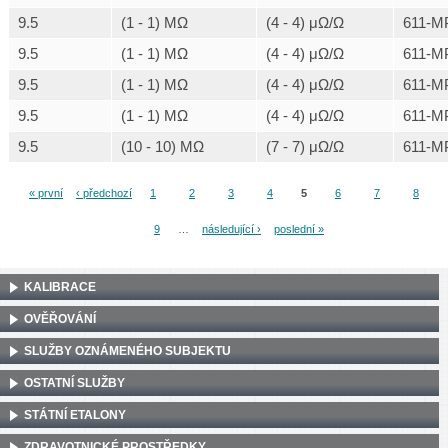
9.5
(1 - 1) MΩ
(4 - 4) μΩ/Ω
611-M
9.5
(1 - 1) MΩ
(4 - 4) μΩ/Ω
611-M
9.5
(1 - 1) MΩ
(4 - 4) μΩ/Ω
611-M
9.5
(1 - 1) MΩ
(4 - 4) μΩ/Ω
611-M
9.5
(10 - 10) MΩ
(7 - 7) μΩ/Ω
611-M
« první
‹ předchozí
1
2
3
4
5
6
7
8
Stránky
9
…
následující ›
poslední »
KALIBRACE
OVĚŘOVÁNÍ
SLUŽBY OZNÁMENÉHO SUBJEKTU
OSTATNÍ SLUŽBY
STÁTNÍ ETALONY
ZDRAVOTNICKÉ PROSTŘEDKY