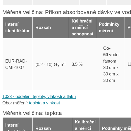
Měřená veličina: Příkon absorbované dávky ve vo
Kalibrační
Interní
Podmínky
Rozsah
a měřicí
P
identifikátor
měření
schopnost
Co-
60
vodní
fantom,
EUR-RAD-
-1
3.5 %
1
(0.2 - 10) Gy.h
30 cm x
CMI-1007
30 cm x
30 cm
1033 - oddělení teploty, vlhkosti a tlaku
Obor měření:
teplota a vlhkost
Měřená veličina: teplota
Kalibrační
Interní
Rozsah
a měřicí
Podmínky měř