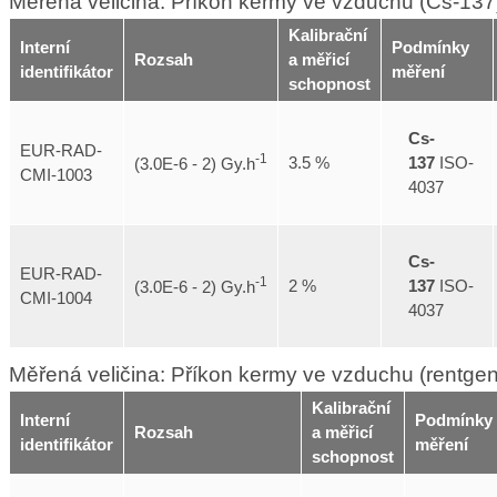
Měřená veličina: Příkon kermy ve vzduchu (Cs-137
Kalibrační
Interní
Podmínky
Rozsah
a měřicí
identifikátor
měření
schopnost
Cs-
EUR-RAD-
-1
137
ISO-
3.5 %
(3.0E-6 - 2) Gy.h
CMI-1003
4037
Cs-
EUR-RAD-
-1
137
ISO-
2 %
(3.0E-6 - 2) Gy.h
CMI-1004
4037
Měřená veličina: Příkon kermy ve vzduchu (rentge
Kalibrační
Interní
Podmínky
Rozsah
a měřicí
identifikátor
měření
schopnost