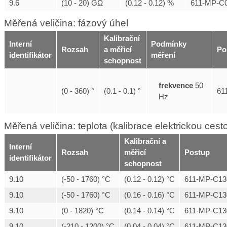
9.6
(10 - 20) GΩ
(0.12 - 0.12) %
611-MP-C0
Měřená veličina: fázový úhel
Kalibrační
Interní
Podmínky
Rozsah
a měřicí
Po
identifikátor
měření
schopnost
frekvence
50
(0 - 360) °
(0.1 - 0.1) °
61
Hz
Měřená veličina: teplota (kalibrace elektrickou cest
Kalibrační a
Interní
Rozsah
měřicí
Postup
identifikátor
schopnost
9.10
(-50 - 1760) °C
(0.12 - 0.12) °C
611-MP-C13
9.10
(-50 - 1760) °C
(0.16 - 0.16) °C
611-MP-C13
9.10
(0 - 1820) °C
(0.14 - 0.14) °C
611-MP-C13
9.10
(-210 - 1200) °C
(0.04 - 0.04) °C
611-MP-C13