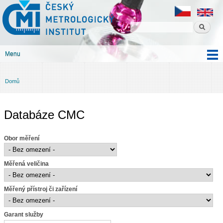
Český
Přejít k
metrologický
hlavnímu
institut
obsahu
Menu
Hlavní menu
Domů
Jste zde
Databáze CMC
Obor měření
Měřená veličina
Měřený přístroj či zařízení
Garant služby