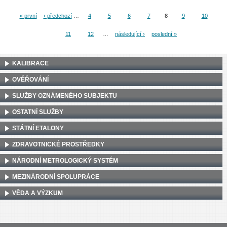
« první
‹ předchozí
…
4
5
6
7
8
9
10
Stránky
11
12
…
následující ›
poslední »
KALIBRACE
OVĚŘOVÁNÍ
SLUŽBY OZNÁMENÉHO SUBJEKTU
OSTATNÍ SLUŽBY
STÁTNÍ ETALONY
ZDRAVOTNICKÉ PROSTŘEDKY
NÁRODNÍ METROLOGICKÝ SYSTÉM
MEZINÁRODNÍ SPOLUPRÁCE
VĚDA A VÝZKUM