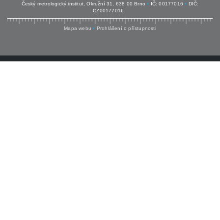
Český metrologický institut, Okružní 31, 638 00 Brno
•
IČ: 00177016
•
DIČ:
CZ00177016
Mapa webu
•
Prohlášení o přístupnosti