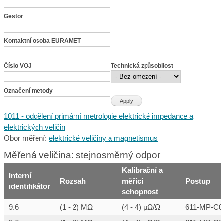
Gestor
Kontaktní osoba EURAMET
Číslo VOJ
Technická způsobilost
Označení metody
1011 - oddělení primární metrologie elektrické impedance a
elektrických veličin
Obor měření:
elektrické veličiny a magnetismus
Měřená veličina: stejnosměrný odpor
Kalibrační a
Interní
Rozsah
měřicí
Postup
identifikátor
schopnost
9.6
(1 - 2) MΩ
(4 - 4) μΩ/Ω
611-MP-C0