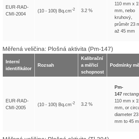
110 mm x 1
EUR-RAD-
-2
mm, nebo
3.2 %
(10 - 100) Bq.cm
CMI-2004
kruhový,
průměr 23
až 45 mm
Měřená veličina: Plošná aktivita (Pm-147)
Kalibrační
Interní
Rozsah
a měřicí
Podmínky mě
identifikátor
schopnost
Pm-
147
rectangu
110 mm x 1
EUR-RAD-
-2
3.2 %
(10 - 100) Bq.cm
mm, or circu
CMI-2005
diameter 23
mm to 45 