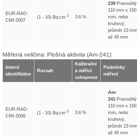
239
Pravoúhlý
110 mm x 150
EUR-RAD-
-2
mm, nebo
3.6 %
(1 - 10) Bq.cm
CMI-2007
kruhový,
průměr 23 m
až 45 mm
Měřená veličina: Plošná aktivita (Am-241)
Kalibrační
Interní
Podmínky
Rozsah
a měřicí
identifikátor
měření
schopnost
Am-
241
Pravoúhlý
110 mm x 150
EUR-RAD-
-2
mm, nebo
3.6 %
(1 - 10) Bq.cm
CMI-2008
kruhový,
průměr 23 m
až 45 mm