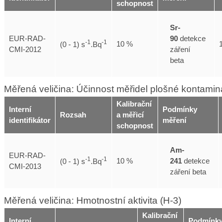
schopnost
Sr-
90
detekce
EUR-RAD-
-1
-1
10 %
(0 - 1) s
.Bq
záření
CMI-2012
beta
Měřená veličina: Účinnost měřidel plošné kontami
Kalibrační
Interní
Podmínky
Rozsah
a měřicí
identifikátor
měření
schopnost
Am-
EUR-RAD-
-1
-1
241
detekce
10 %
(0 - 1) s
.Bq
CMI-2013
záření beta
Měřená veličina: Hmotnostní aktivita (H-3)
Kalibrační
Interní
Podmínk