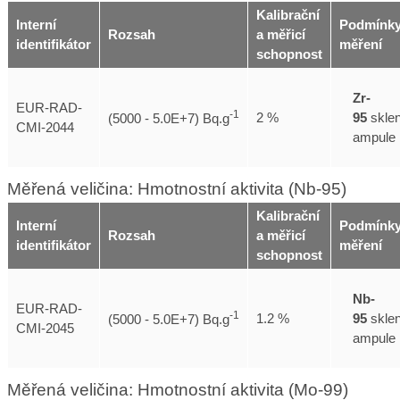
Kalibrační
Interní
Podmínk
Rozsah
a měřicí
identifikátor
měření
schopnost
Zr-
EUR-RAD-
-1
95
skle
2 %
(5000 - 5.0E+7) Bq.g
CMI-2044
ampule
Měřená veličina: Hmotnostní aktivita (Nb-95)
Kalibrační
Interní
Podmínk
Rozsah
a měřicí
identifikátor
měření
schopnost
Nb-
EUR-RAD-
-1
95
skle
1.2 %
(5000 - 5.0E+7) Bq.g
CMI-2045
ampule
Měřená veličina: Hmotnostní aktivita (Mo-99)