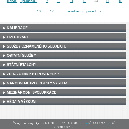
« první
‹ předchozí
…
9
10
11
12
13
14
15
Stránky
16
17
…
následující ›
poslední »
KALIBRACE
OVĚŘOVÁNÍ
SLUŽBY OZNÁMENÉHO SUBJEKTU
OSTATNÍ SLUŽBY
STÁTNÍ ETALONY
ZDRAVOTNICKÉ PROSTŘEDKY
NÁRODNÍ METROLOGICKÝ SYSTÉM
MEZINÁRODNÍ SPOLUPRÁCE
VĚDA A VÝZKUM
Český metrologický institut, Okružní 31, 638 00 Brno
•
IČ: 00177016
•
DIČ:
CZ00177016