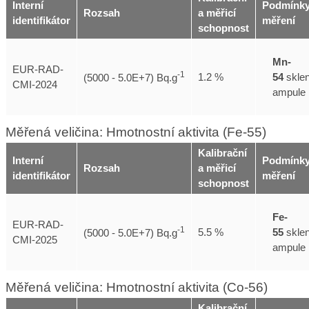
Interní
Podmínk
Rozsah
a měřicí
identifikátor
měření
schopnost
Mn-
EUR-RAD-
-1
54
skle
1.2 %
(5000 - 5.0E+7) Bq.g
CMI-2024
ampule
Měřená veličina: Hmotnostní aktivita (Fe-55)
Kalibrační
Interní
Podmínk
Rozsah
a měřicí
identifikátor
měření
schopnost
Fe-
EUR-RAD-
-1
55
skle
5.5 %
(5000 - 5.0E+7) Bq.g
CMI-2025
ampule
Měřená veličina: Hmotnostní aktivita (Co-56)
Kalibrační