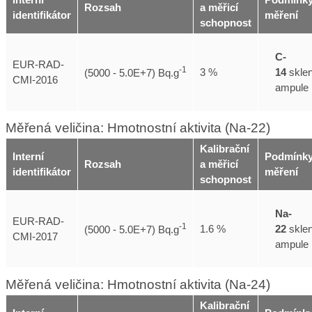
Interní
Podmínk
Rozsah
a měřicí
identifikátor
měření
schopnost
C-
EUR-RAD-
-1
14
skle
3 %
(5000 - 5.0E+7) Bq.g
CMI-2016
ampule
Měřená veličina: Hmotnostní aktivita (Na-22)
Kalibrační
Interní
Podmínk
Rozsah
a měřicí
identifikátor
měření
schopnost
Na-
EUR-RAD-
-1
22
skle
1.6 %
(5000 - 5.0E+7) Bq.g
CMI-2017
ampule
Měřená veličina: Hmotnostní aktivita (Na-24)
Kalibrační