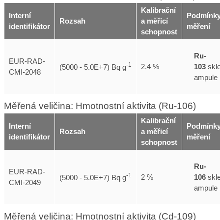
Kalibrační
Interní
Podmínk
Rozsah
a měřicí
identifikátor
měření
schopnost
Ru-
EUR-RAD-
-1
103
skl
2.4 %
(5000 - 5.0E+7) Bq g
CMI-2048
ampule
Měřená veličina: Hmotnostní aktivita (Ru-106)
Kalibrační
Interní
Podmínk
Rozsah
a měřicí
identifikátor
měření
schopnost
Ru-
EUR-RAD-
-1
106
skl
2 %
(5000 - 5.0E+7) Bq g
CMI-2049
ampule
Měřená veličina: Hmotnostní aktivita (Cd-109)