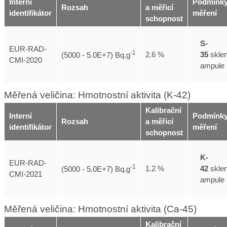
Interní
Podmínk
Rozsah
a měřicí
identifikátor
měření
schopnost
S-
EUR-RAD-
-1
35
skle
2.6 %
(5000 - 5.0E+7) Bq.g
CMI-2020
ampule
Měřená veličina: Hmotnostní aktivita (K-42)
Kalibrační
Interní
Podmínk
Rozsah
a měřicí
identifikátor
měření
schopnost
K-
EUR-RAD-
-1
42
skle
1.2 %
(5000 - 5.0E+7) Bq.g
CMI-2021
ampule
Měřená veličina: Hmotnostní aktivita (Ca-45)
Kalibrační