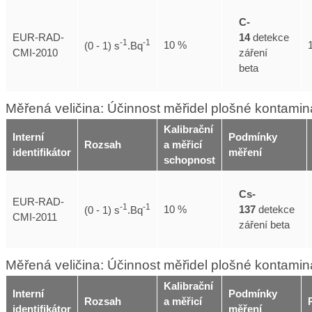
C-
14
detekce
EUR-RAD-
-1
-1
10 %
(0 - 1) s
.Bq
záření
CMI-2010
beta
Měřená veličina: Účinnost měřidel plošné kontami
Kalibrační
Interní
Podmínky
Rozsah
a měřicí
identifikátor
měření
schopnost
Cs-
EUR-RAD-
-1
-1
137
detekce
10 %
(0 - 1) s
.Bq
CMI-2011
záření beta
Měřená veličina: Účinnost měřidel plošné kontamin
Kalibrační
Interní
Podmínky
Rozsah
a měřicí
identifikátor
měření