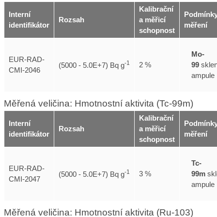
Kalibrační
Interní
Podmínk
Rozsah
a měřicí
identifikátor
měření
schopnost
Mo-
EUR-RAD-
-1
99
skle
2 %
(5000 - 5.0E+7) Bq g
CMI-2046
ampule
Měřená veličina: Hmotnostní aktivita (Tc-99m)
Kalibrační
Interní
Podmínk
Rozsah
a měřicí
identifikátor
měření
schopnost
Tc-
EUR-RAD-
-1
99m
skl
3 %
(5000 - 5.0E+7) Bq g
CMI-2047
ampule
Měřená veličina: Hmotnostní aktivita (Ru-103)