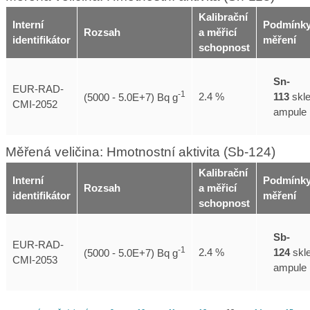
Kalibrační
Interní
Podmínk
Rozsah
a měřicí
identifikátor
měření
schopnost
Sn-
EUR-RAD-
-1
113
skl
2.4 %
(5000 - 5.0E+7) Bq g
CMI-2052
ampule
Měřená veličina: Hmotnostní aktivita (Sb-124)
Kalibrační
Interní
Podmínk
Rozsah
a měřicí
identifikátor
měření
schopnost
Sb-
EUR-RAD-
-1
124
skl
2.4 %
(5000 - 5.0E+7) Bq g
CMI-2053
ampule