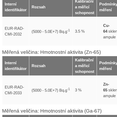
Kalibrační
Interní
Podmínk
Rozsah
a měřicí
identifikátor
měření
schopnost
Cu-
EUR-RAD-
-1
64
skle
3.5 %
(5000 - 5.0E+7) Bq.g
CMI-2032
ampule
Měřená veličina: Hmotnostní aktivita (Zn-65)
Kalibrační
Interní
Podmínk
Rozsah
a měřicí
identifikátor
měření
schopnost
Zn-
EUR-RAD-
-1
65
skle
3 %
(5000 - 5.0E+7) Bq.g
CMI-2033
ampule
Měřená veličina: Hmotnostní aktivita (Ga-67)