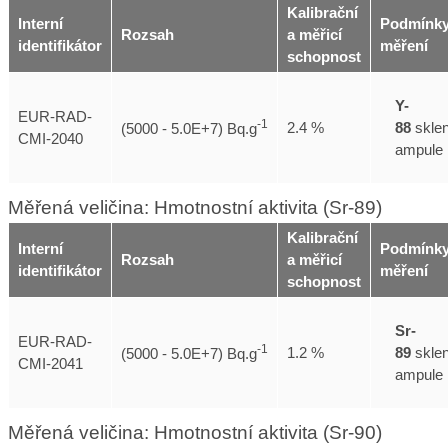
Kalibrační
Interní
Podmínk
Rozsah
a měřicí
identifikátor
měření
schopnost
Y-
EUR-RAD-
-1
88
skle
2.4 %
(5000 - 5.0E+7) Bq.g
CMI-2040
ampule
Měřená veličina: Hmotnostní aktivita (Sr-89)
Kalibrační
Interní
Podmínk
Rozsah
a měřicí
identifikátor
měření
schopnost
Sr-
EUR-RAD-
-1
89
skle
1.2 %
(5000 - 5.0E+7) Bq.g
CMI-2041
ampule
Měřená veličina: Hmotnostní aktivita (Sr-90)