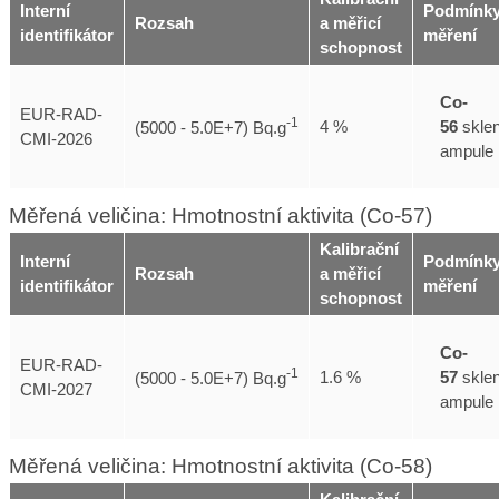
Interní
Podmínk
Rozsah
a měřicí
identifikátor
měření
schopnost
Co-
EUR-RAD-
-1
56
skle
4 %
(5000 - 5.0E+7) Bq.g
CMI-2026
ampule
Měřená veličina: Hmotnostní aktivita (Co-57)
Kalibrační
Interní
Podmínk
Rozsah
a měřicí
identifikátor
měření
schopnost
Co-
EUR-RAD-
-1
57
skle
1.6 %
(5000 - 5.0E+7) Bq.g
CMI-2027
ampule
Měřená veličina: Hmotnostní aktivita (Co-58)