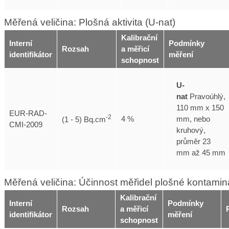
Měřená veličina: Plošná aktivita (U-nat)
Kalibrační
Interní
Podmínky
Rozsah
a měřicí
identifikátor
měření
schopnost
U-
nat
Pravoúhlý,
110 mm x 150
EUR-RAD-
-2
mm, nebo
4 %
(1 - 5) Bq.cm
CMI-2009
kruhový,
průměr 23
mm až 45 mm
Měřená veličina: Účinnost měřidel plošné kontamin
Kalibrační
Interní
Podmínky
Rozsah
a měřicí
identifikátor
měření
schopnost