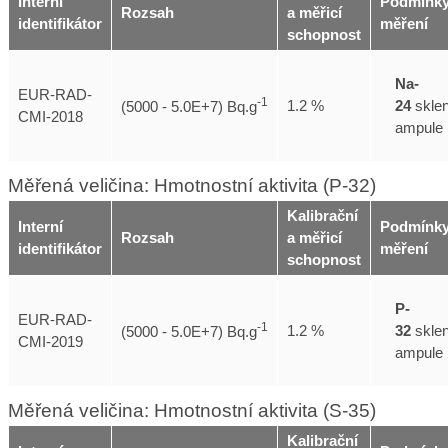
Interní
Podmínk
Rozsah
a měřicí
identifikátor
měření
schopnost
Na-
EUR-RAD-
-1
24
skle
1.2 %
(5000 - 5.0E+7) Bq.g
CMI-2018
ampule
Měřená veličina: Hmotnostní aktivita (P-32)
Kalibrační
Interní
Podmínk
Rozsah
a měřicí
identifikátor
měření
schopnost
P-
EUR-RAD-
-1
32
skle
1.2 %
(5000 - 5.0E+7) Bq.g
CMI-2019
ampule
Měřená veličina: Hmotnostní aktivita (S-35)
Kalibrační