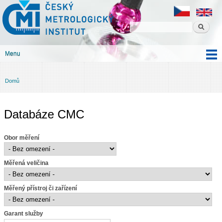
Český
Přejít k
metrologický
hlavnímu
institut
obsahu
Menu
Hlavní menu
Domů
Jste zde
Databáze CMC
Obor měření
Měřená veličina
Měřený přístroj či zařízení
Garant služby