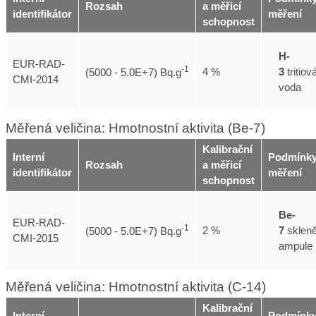
Rozsah
a měřicí
identifikátor
měření
schopnost
H-
EUR-RAD-
-1
3
tritiov
4 %
(5000 - 5.0E+7) Bq.g
CMI-2014
voda
Měřená veličina: Hmotnostní aktivita (Be-7)
Kalibrační
Interní
Podmínk
Rozsah
a měřicí
identifikátor
měření
schopnost
Be-
EUR-RAD-
-1
7
sklen
2 %
(5000 - 5.0E+7) Bq.g
CMI-2015
ampule
Měřená veličina: Hmotnostní aktivita (C-14)
Kalibrační