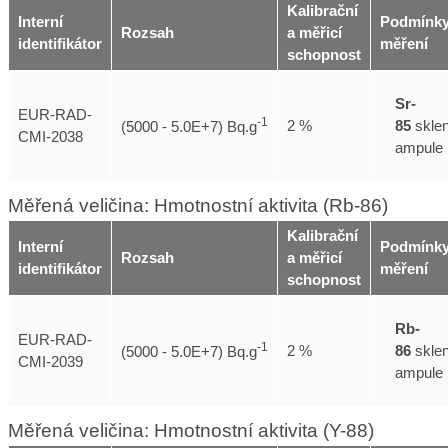
Kalibrační
Interní
Podmínk
Rozsah
a měřicí
identifikátor
měření
schopnost
Sr-
EUR-RAD-
-1
85
skle
2 %
(5000 - 5.0E+7) Bq.g
CMI-2038
ampule
Měřená veličina: Hmotnostní aktivita (Rb-86)
Kalibrační
Interní
Podmínk
Rozsah
a měřicí
identifikátor
měření
schopnost
Rb-
EUR-RAD-
-1
86
skle
2 %
(5000 - 5.0E+7) Bq.g
CMI-2039
ampule
Měřená veličina: Hmotnostní aktivita (Y-88)