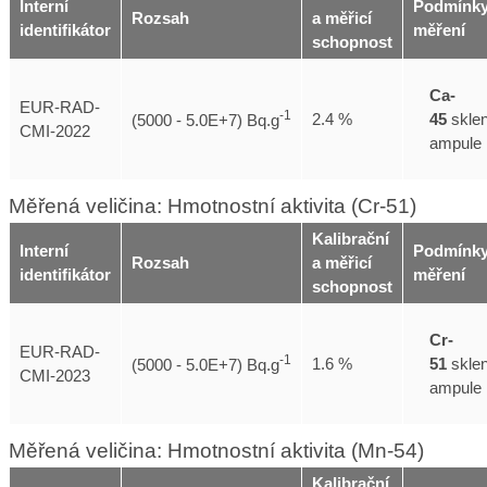
Interní
Podmínk
Rozsah
a měřicí
identifikátor
měření
schopnost
Ca-
EUR-RAD-
-1
45
skle
2.4 %
(5000 - 5.0E+7) Bq.g
CMI-2022
ampule
Měřená veličina: Hmotnostní aktivita (Cr-51)
Kalibrační
Interní
Podmínk
Rozsah
a měřicí
identifikátor
měření
schopnost
Cr-
EUR-RAD-
-1
51
skle
1.6 %
(5000 - 5.0E+7) Bq.g
CMI-2023
ampule
Měřená veličina: Hmotnostní aktivita (Mn-54)
Kalibrační