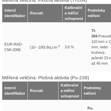
Měřená veličina: Plošná aktivita (Tl-204)
Kalibrační
Interní
Podmínky
Rozsah
a měřicí
identifikátor
měření
schopnost
Tl-
204
Pravoúh
110 mm x 1
EUR-RAD-
-2
mm, nebo
3.6 %
(10 - 100) Bq.cm
CMI-2006
kruhový,
průměr 23
až 45 mm
Měřená veličina: Plošná aktivita (Pu-239)
Kalibrační
Interní
Podmínky
Rozsah
a měřicí
identifikátor
měření
schopnost
Pu-