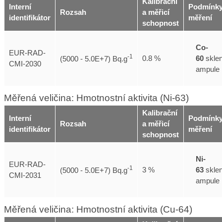
Kalibrační
Interní
Podmínk
Rozsah
a měřicí
identifikátor
měření
schopnost
Co-
EUR-RAD-
-1
60
skle
0.8 %
(5000 - 5.0E+7) Bq.g
CMI-2030
ampule
Měřená veličina: Hmotnostní aktivita (Ni-63)
Kalibrační
Interní
Podmínk
Rozsah
a měřicí
identifikátor
měření
schopnost
Ni-
EUR-RAD-
-1
63
skle
3 %
(5000 - 5.0E+7) Bq.g
CMI-2031
ampule
Měřená veličina: Hmotnostní aktivita (Cu-64)