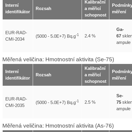
Kalibrační
Interní
Podmínk
Rozsah
a měřicí
identifikátor
měření
schopnost
Ga-
EUR-RAD-
-1
67
skle
2.4 %
(5000 - 5.0E+7) Bq.g
CMI-2034
ampule
Měřená veličina: Hmotnostní aktivita (Se-75)
Kalibrační
Interní
Podmínk
Rozsah
a měřicí
identifikátor
měření
schopnost
Se-
EUR-RAD-
-1
75
skle
2.5 %
(5000 - 5.0E+7) Bq.g
CMI-2035
ampule
Měřená veličina: Hmotnostní aktivita (As-76)