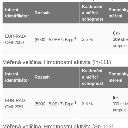
Kalibrační
Interní
Podmínk
Rozsah
a měřicí
identifikátor
měření
schopnost
Cd-
EUR-RAD-
-1
109
skl
2.6 %
(5000 - 5.0E+7) Bq g
CMI-2050
ampule
Měřená veličina: Hmotnostní aktivita (In-111)
Kalibrační
Interní
Podmínk
Rozsah
a měřicí
identifikátor
měření
schopnost
In-
EUR-RAD-
-1
111
skl
2.6 %
(5000 - 5.0E+7) Bq g
CMI-2051
ampule
Měřená veličina: Hmotnostní aktivita (Sn-113)