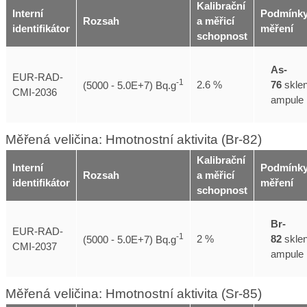
Kalibrační
Interní
Podmínk
Rozsah
a měřicí
identifikátor
měření
schopnost
As-
EUR-RAD-
-1
76
skle
2.6 %
(5000 - 5.0E+7) Bq.g
CMI-2036
ampule
Měřená veličina: Hmotnostní aktivita (Br-82)
Kalibrační
Interní
Podmínk
Rozsah
a měřicí
identifikátor
měření
schopnost
Br-
EUR-RAD-
-1
82
skle
2 %
(5000 - 5.0E+7) Bq.g
CMI-2037
ampule
Měřená veličina: Hmotnostní aktivita (Sr-85)