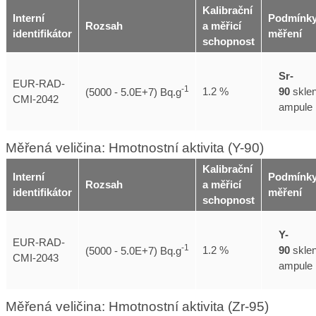
Kalibrační
Interní
Podmínk
Rozsah
a měřicí
identifikátor
měření
schopnost
Sr-
EUR-RAD-
-1
90
skle
1.2 %
(5000 - 5.0E+7) Bq.g
CMI-2042
ampule
Měřená veličina: Hmotnostní aktivita (Y-90)
Kalibrační
Interní
Podmínk
Rozsah
a měřicí
identifikátor
měření
schopnost
Y-
EUR-RAD-
-1
90
skle
1.2 %
(5000 - 5.0E+7) Bq.g
CMI-2043
ampule
Měřená veličina: Hmotnostní aktivita (Zr-95)