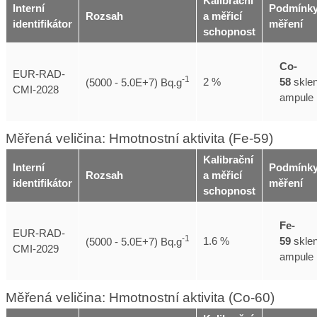
Kalibrační
Interní
Podmínk
Rozsah
a měřicí
identifikátor
měření
schopnost
Co-
EUR-RAD-
-1
58
skle
2 %
(5000 - 5.0E+7) Bq.g
CMI-2028
ampule
Měřená veličina: Hmotnostní aktivita (Fe-59)
Kalibrační
Interní
Podmínk
Rozsah
a měřicí
identifikátor
měření
schopnost
Fe-
EUR-RAD-
-1
59
skle
1.6 %
(5000 - 5.0E+7) Bq.g
CMI-2029
ampule
Měřená veličina: Hmotnostní aktivita (Co-60)