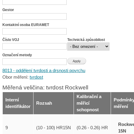
Gestor
Kontaktní osoba EURAMET
Číslo VOJ
Technická způsobilost
Označení metody
8013 - oddělení tvrdosti a drsnosti povrchu
Obor měření:
tvrdost
Měřená veličina: tvrdost Rockwell
Kalibrační a
Interní
Podmínk
Rozsah
měřicí
identifikátor
měření
schopnost
Rockwe
9
(10 - 100) HR15N
(0.26 - 0.26) HR
15N