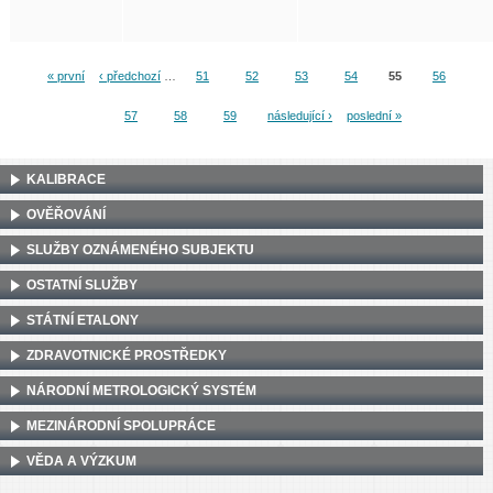
« první
‹ předchozí
…
51
52
53
54
55
56
Stránky
57
58
59
následující ›
poslední »
KALIBRACE
OVĚŘOVÁNÍ
SLUŽBY OZNÁMENÉHO SUBJEKTU
OSTATNÍ SLUŽBY
STÁTNÍ ETALONY
ZDRAVOTNICKÉ PROSTŘEDKY
NÁRODNÍ METROLOGICKÝ SYSTÉM
MEZINÁRODNÍ SPOLUPRÁCE
VĚDA A VÝZKUM