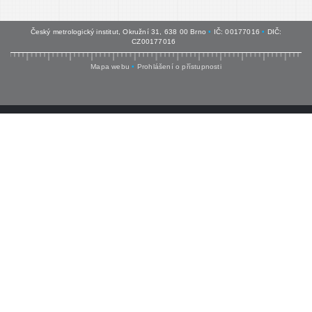
Český metrologický institut, Okružní 31, 638 00 Brno
•
IČ: 00177016
•
DIČ:
CZ00177016
Mapa webu
•
Prohlášení o přístupnosti