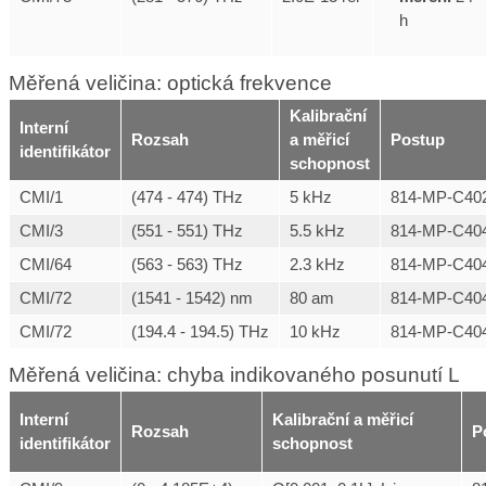
h
Měřená veličina: optická frekvence
Kalibrační
Interní
Rozsah
a měřicí
Postup
identifikátor
schopnost
CMI/1
(474 - 474) THz
5 kHz
814-MP-C40
CMI/3
(551 - 551) THz
5.5 kHz
814-MP-C40
CMI/64
(563 - 563) THz
2.3 kHz
814-MP-C40
CMI/72
(1541 - 1542) nm
80 am
814-MP-C40
CMI/72
(194.4 - 194.5) THz
10 kHz
814-MP-C40
Měřená veličina: chyba indikovaného posunutí L
Interní
Kalibrační a měřicí
Rozsah
P
identifikátor
schopnost