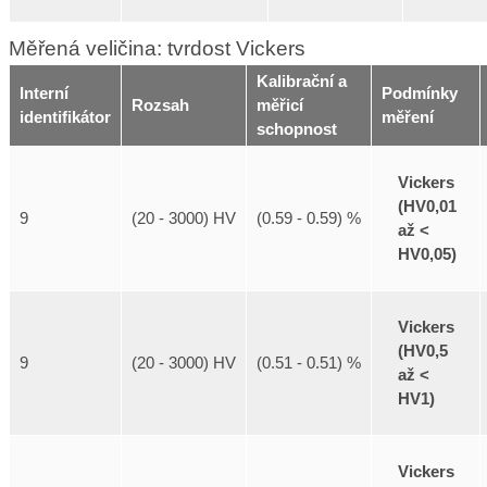
Měřená veličina: tvrdost Vickers
Kalibrační a
Interní
Podmínky
Rozsah
měřicí
identifikátor
měření
schopnost
Vickers
(HV0,01
9
(20 - 3000) HV
(0.59 - 0.59) %
až <
HV0,05)
Vickers
(HV0,5
9
(20 - 3000) HV
(0.51 - 0.51) %
až <
HV1)
Vickers