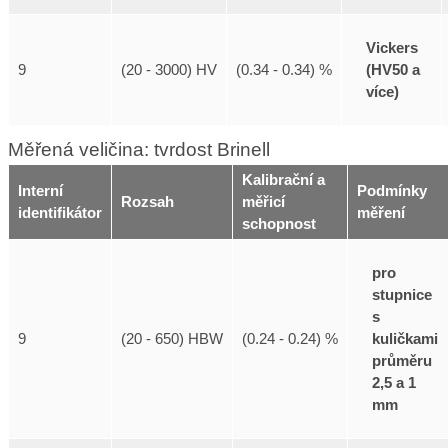
Vickers
(HV50 a
9
(20 - 3000) HV
(0.34 - 0.34) %
více)
Měřená veličina: tvrdost Brinell
Kalibrační a
Interní
Podmínky
Rozsah
měřicí
identifikátor
měření
schopnost
pro
stupnice
s
kuličkami
9
(20 - 650) HBW
(0.24 - 0.24) %
průměru
2,5 a 1
mm