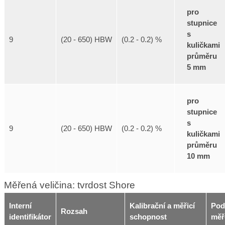
pro
stupnice
s
9
(20 - 650) HBW
(0.2 - 0.2) %
kuličkami
průměru
5 mm
pro
stupnice
s
9
(20 - 650) HBW
(0.2 - 0.2) %
kuličkami
průměru
10 mm
Měřená veličina: tvrdost Shore
Interní
Kalibrační a měřicí
Pod
Rozsah
identifikátor
schopnost
měř