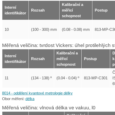
Kalibrační a
Interní
Rozsah
měřicí
Postup
identifikátor
schopnost
10
(100 - 300) mm
(0.08 - 0.08) mm
813-MP-C3
Měřená veličina: tvrdost Vickers: úhel protilehlých 
Kalibrační a
D
Interní
Rozsah
měřicí
Postup
k
identifikátor
schopnost
p
Č
11
(134 - 138) º
(0.04 - 0.04) º
813-MP-C301
I
6
8014 - oddělení kvantové metrologie délky
Obor měření:
délka
Měřená veličina: vlnová délka ve vakuu, l0