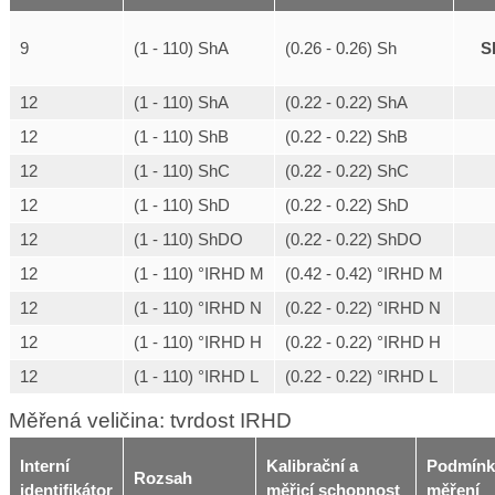
S
9
(1 - 110) ShA
(0.26 - 0.26) Sh
12
(1 - 110) ShA
(0.22 - 0.22) ShA
12
(1 - 110) ShB
(0.22 - 0.22) ShB
12
(1 - 110) ShC
(0.22 - 0.22) ShC
12
(1 - 110) ShD
(0.22 - 0.22) ShD
12
(1 - 110) ShDO
(0.22 - 0.22) ShDO
12
(1 - 110) °IRHD M
(0.42 - 0.42) °IRHD M
12
(1 - 110) °IRHD N
(0.22 - 0.22) °IRHD N
12
(1 - 110) °IRHD H
(0.22 - 0.22) °IRHD H
12
(1 - 110) °IRHD L
(0.22 - 0.22) °IRHD L
Měřená veličina: tvrdost IRHD
Interní
Kalibrační a
Podmínk
Rozsah
identifikátor
měřicí schopnost
měření