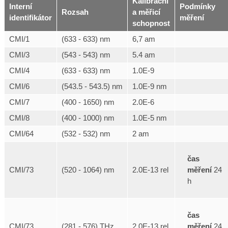
Kalibrační
Interní
Podmínky
Rozsah
a měřicí
identifikátor
měření
schopnost
CMI/1
(633 - 633) nm
6,7 am
CMI/3
(543 - 543) nm
5.4 am
CMI/4
(633 - 633) nm
1.0E-9
CMI/6
(543.5 - 543.5) nm
1.0E-9 nm
CMI/7
(400 - 1650) nm
2.0E-6
CMI/8
(400 - 1000) nm
1.0E-5 nm
CMI/64
(532 - 532) nm
2 am
čas
měření
24
CMI/73
(520 - 1064) nm
2.0E-13 rel
h
čas
měření
24
CMI/73
(281 - 576) THz
2.0E-13 rel