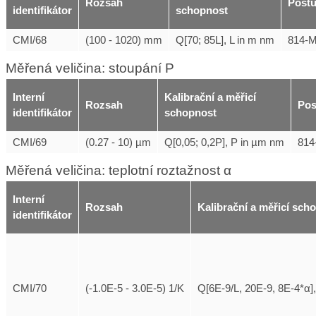
Rozsah
Post
identifikátor
schopnost
CMI/68
(100 - 1020) mm
Q[70; 85L], L in m nm
814-
Měřená veličina: stoupání P
Interní
Kalibrační a měřicí
Rozsah
Pos
identifikátor
schopnost
CMI/69
(0.27 - 10) µm
Q[0,05; 0,2P], P in µm nm
814
Měřená veličina: teplotní roztažnost α
Interní
Rozsah
Kalibrační a měřicí sch
identifikátor
CMI/70
(-1.0E-5 - 3.0E-5) 1/K
Q[6E-9/L, 20E-9, 8E-4*α], 