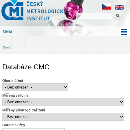
Český
Přejít k
metrologický
hlavnímu
institut
obsahu
Menu
Hlavní menu
Domů
Jste zde
Databáze CMC
Obor měření
Měřená veličina
Měřený přístroj či zařízení
Garant služby