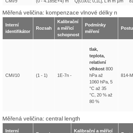
CMI/9
(0 - 4.185E+4) m
Q[0,001; 0,1L], L in m µm
8
Měřená veličina: kompenzace vlnové délky n
Kalibrační
Interní
Podmínky
Rozsah
a měřicí
Post
identifikátor
měření
schopnost
tlak,
teplota,
relativní
vlhkost
800
hPa až
CMI/10
(1 - 1)
1E-7n -
814-
1060 hPa, 5
°C až 35
°C, 20 % až
80 %
Měřená veličina: central length
Interní
Kalibrační a měřicí