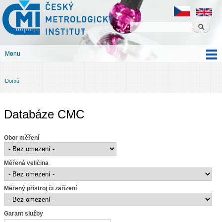
Český
Přejít k
metrologický
hlavnímu
institut
obsahu
Menu
Hlavní menu
Domů
Jste zde
Databáze CMC
Obor měření
Měřená veličina
Měřený přístroj či zařízení
Garant služby