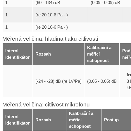
1
(60 - 134) dB
(0.09 - 0.09) dB
1
(re 20.10-6 Pa - )
1
(re 20.10-6 Pa - )
Měřená veličina: hladina tlaku citlivosti
Kalibrační a
Interní
Pod
Rozsah
měřicí
identifikátor
měř
schopnost
f
3 
(-24 - -28) dB (re 1V/Pa)
(0.05 - 0.05) dB
k
Měřená veličina: citlivost mikrofonu
Kalibrační a
Interní
Rozsah
měřicí
Postup
identifikátor
schopnost