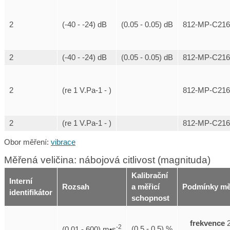
2
(-40 - -24) dB
(0.05 - 0.05) dB
812-MP-C216
2
(-40 - -24) dB
(0.05 - 0.05) dB
812-MP-C216
2
(re 1 V.Pa-1 - )
812-MP-C216
2
(re 1 V.Pa-1 - )
812-MP-C216
Obor měření:
vibrace
Měřená veličina: nábojová citlivost (magnituda)
Kalibrační
Interní
Rozsah
a měřicí
Podmínky mě
identifikátor
schopnost
frekvence
2
-2
(0.5 - 0.5) %
(0.01 - 600) m•s