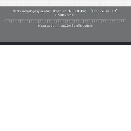
Český metrologický institut, Okružní 31, 638 00 Brno
•
IČ: 00177016
•
DIČ:
CZ00177016
Mapa webu
•
Prohlášení o přístupnosti