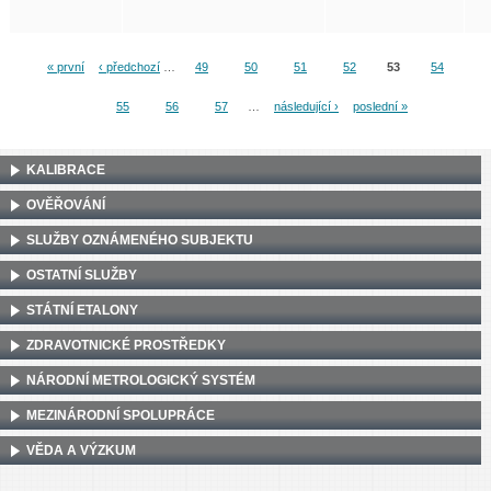
« první
‹ předchozí
…
49
50
51
52
53
54
Stránky
55
56
57
…
následující ›
poslední »
KALIBRACE
OVĚŘOVÁNÍ
SLUŽBY OZNÁMENÉHO SUBJEKTU
OSTATNÍ SLUŽBY
STÁTNÍ ETALONY
ZDRAVOTNICKÉ PROSTŘEDKY
NÁRODNÍ METROLOGICKÝ SYSTÉM
MEZINÁRODNÍ SPOLUPRÁCE
VĚDA A VÝZKUM