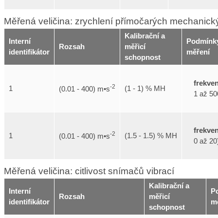
Měřená veličina: zrychlení přímočarých mechanick
Kalibrační a
Interní
Podmínk
Rozsah
měřicí
identifikátor
měření
schopnost
frekve
-2
1
(1 - 1) % MH
(0.01 - 400) m•s
1 až 50
frekve
-2
1
(1.5 - 1.5) % MH
(0.01 - 400) m•s
0 až 20
Měřená veličina: citlivost snímačů vibrací
Kalibrační a
Interní
P
Rozsah
měřicí
identifikátor
m
schopnost