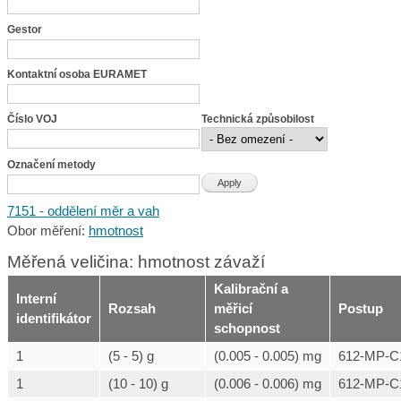
Gestor
Kontaktní osoba EURAMET
Číslo VOJ
Technická způsobilost
Označení metody
7151 - oddělení měr a vah
Obor měření:
hmotnost
Měřená veličina: hmotnost závaží
Kalibrační a
Interní
Rozsah
měřicí
Postup
identifikátor
schopnost
1
(5 - 5) g
(0.005 - 0.005) mg
612-MP-C
1
(10 - 10) g
(0.006 - 0.006) mg
612-MP-C