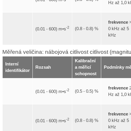
Hz až 1,0 
frekvence
>
-2
0 kHz až 5
(0.8 - 0.8) %
(0.01 - 600) m•s
kHz
Měřená veličina: nábojová citlivost citlivost (magnit
Kalibrační
Interní
Rozsah
a měřicí
Podmínky mě
identifikátor
schopnost
frekvence
2
-2
(0.5 - 0.5) %
(0.01 - 600) m•s
Hz až 1,0 
frekvence
>
-2
0 kHz až 5
(0.8 - 0.8) %
(0.01 - 600) m•s
kHz