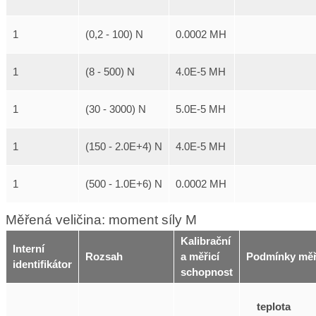
1
(0,2 - 100) N
0.0002 MH
1
(8 - 500) N
4.0E-5 MH
1
(30 - 3000) N
5.0E-5 MH
1
(150 - 2.0E+4) N
4.0E-5 MH
1
(500 - 1.0E+6) N
0.0002 MH
Měřená veličina: moment síly M
Kalibrační
Interní
Rozsah
a měřicí
Podmínky měř
identifikátor
schopnost
teplota