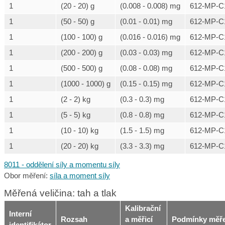
1
(20 - 20) g
(0.008 - 0.008) mg
612-MP-C
1
(50 - 50) g
(0.01 - 0.01) mg
612-MP-C
1
(100 - 100) g
(0.016 - 0.016) mg
612-MP-C
1
(200 - 200) g
(0.03 - 0.03) mg
612-MP-C
1
(500 - 500) g
(0.08 - 0.08) mg
612-MP-C
1
(1000 - 1000) g
(0.15 - 0.15) mg
612-MP-C
1
(2 - 2) kg
(0.3 - 0.3) mg
612-MP-C
1
(5 - 5) kg
(0.8 - 0.8) mg
612-MP-C
1
(10 - 10) kg
(1.5 - 1.5) mg
612-MP-C
1
(20 - 20) kg
(3.3 - 3.3) mg
612-MP-C
8011 - oddělení síly a momentu síly
Obor měření:
síla a moment síly
Měřená veličina: tah a tlak
Kalibrační
Interní
Rozsah
a měřicí
Podmínky měře