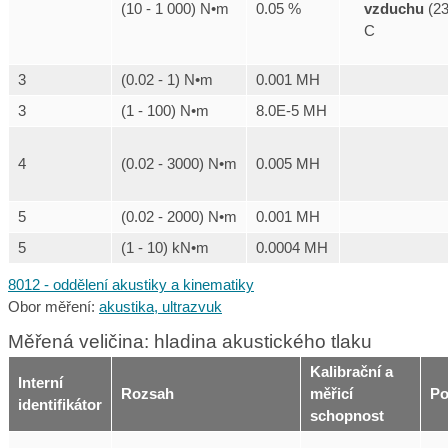
vzduchu
(23
(10 - 1 000) N•m
0.05 %
C
3
(0.02 - 1) N•m
0.001 MH
3
(1 - 100) N•m
8.0E-5 MH
4
(0.02 - 3000) N•m
0.005 MH
5
(0.02 - 2000) N•m
0.001 MH
5
(1 - 10) kN•m
0.0004 MH
8012 - oddělení akustiky a kinematiky
Obor měření:
akustika, ultrazvuk
Měřená veličina: hladina akustického tlaku
Kalibrační a
Interní
Rozsah
měřicí
Po
identifikátor
schopnost