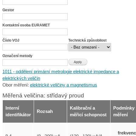
Gestor
Kontaktní osoba EURAMET
Číslo VOJ
Technická způsobilost
Označení metody
1011 - oddělení primární metrologie elektrické impedance a
elektrických veličin
Obor měření:
elektrické veličiny a magnetismus
Měřená veličina: střídavý proud
Interní
Kalibrační a
Podmínky
Rozsah
identifikátor
měřicí schopnost
měření
frekven