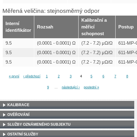
Měřená veličina: stejnosměrný odpor
Kalibrační a
Interní
Rozsah
měřicí
Postup
identifikátor
schopnost
9.5
(0.0001 - 0.0001) Ω
(7.2 - 7.2) μΩ/Ω
611-MP-
9.5
(0.0001 - 0.0001) Ω
(7.2 - 7.2) μΩ/Ω
611-MP-
9.5
(0.0001 - 0.0001) Ω
(7.2 - 7.2) μΩ/Ω
611-MP-
« první
‹ předchozí
1
2
3
4
5
6
7
8
Stránky
9
…
následující ›
poslední »
KALIBRACE
OVĚŘOVÁNÍ
SLUŽBY OZNÁMENÉHO SUBJEKTU
OSTATNÍ SLUŽBY