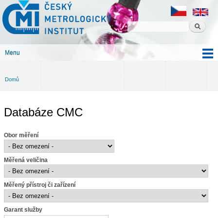
Český
Přejít k
metrologický
hlavnímu
institut
obsahu
Menu
Hlavní menu
Domů
Jste zde
Databáze CMC
Obor měření
Měřená veličina
Měřený přístroj či zařízení
Garant služby