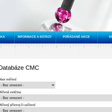
Přejít k
hlavnímu
obsahu
SKA
INFORMACE A DOTAZY
POŘÁDANÉ AKCE
K
Databáze CMC
Obor měření
ěřená veličina
ěřený přístroj či zařízení