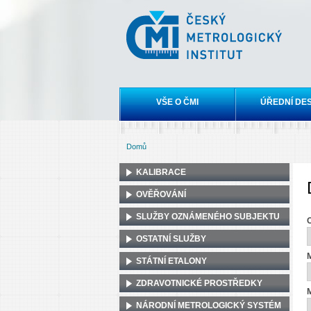
Český
metrologický
institut
Hlavní menu
VŠE O ČMI
ÚŘEDNÍ DE
Domů
Jste zde
KALIBRACE
OVĚŘOVÁNÍ
SLUŽBY OZNÁMENÉHO SUBJEKTU
OSTATNÍ SLUŽBY
M
STÁTNÍ ETALONY
ZDRAVOTNICKÉ PROSTŘEDKY
M
NÁRODNÍ METROLOGICKÝ SYSTÉM