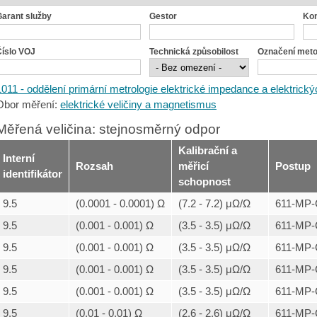
Garant služby
Gestor
Ko
Číslo VOJ
Technická způsobilost
Označení met
1011 - oddělení primární metrologie elektrické impedance a elektrickýc
Obor měření:
elektrické veličiny a magnetismus
Měřená veličina: stejnosměrný odpor
Kalibrační a
Interní
Rozsah
měřicí
Postup
identifikátor
schopnost
9.5
(0.0001 - 0.0001) Ω
(7.2 - 7.2) μΩ/Ω
611-MP-
9.5
(0.001 - 0.001) Ω
(3.5 - 3.5) μΩ/Ω
611-MP-
9.5
(0.001 - 0.001) Ω
(3.5 - 3.5) μΩ/Ω
611-MP-
9.5
(0.001 - 0.001) Ω
(3.5 - 3.5) μΩ/Ω
611-MP-
9.5
(0.001 - 0.001) Ω
(3.5 - 3.5) μΩ/Ω
611-MP-
9.5
(0.01 - 0.01) Ω
(2.6 - 2.6) μΩ/Ω
611-MP-