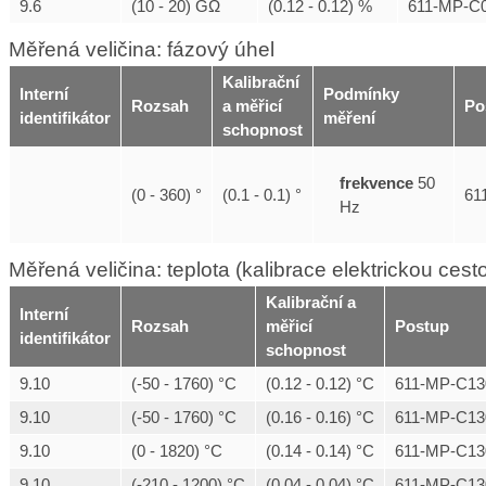
9.6
(10 - 20) GΩ
(0.12 - 0.12) %
611-MP-C0
Měřená veličina: fázový úhel
Kalibrační
Interní
Podmínky
Rozsah
a měřicí
Po
identifikátor
měření
schopnost
frekvence
50
(0 - 360) °
(0.1 - 0.1) °
61
Hz
Měřená veličina: teplota (kalibrace elektrickou cest
Kalibrační a
Interní
Rozsah
měřicí
Postup
identifikátor
schopnost
9.10
(-50 - 1760) °C
(0.12 - 0.12) °C
611-MP-C13
9.10
(-50 - 1760) °C
(0.16 - 0.16) °C
611-MP-C13
9.10
(0 - 1820) °C
(0.14 - 0.14) °C
611-MP-C13
9.10
(-210 - 1200) °C
(0.04 - 0.04) °C
611-MP-C13