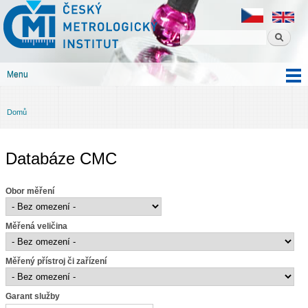
Český
Přejít k
metrologický
hlavnímu
institut
obsahu
Menu
Hlavní menu
Domů
Jste zde
Databáze CMC
Obor měření
Měřená veličina
Měřený přístroj či zařízení
Garant služby