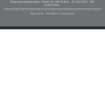
Český metrologický institut, Okružní 31, 638 00 Brno
•
IČ: 00177016
•
DIČ:
CZ00177016
Mapa webu
•
Prohlášení o přístupnosti