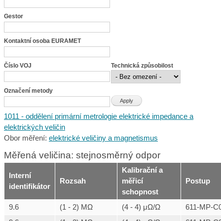
Gestor
Kontaktní osoba EURAMET
Číslo VOJ
Technická způsobilost
Označení metody
1011 - oddělení primární metrologie elektrické impedance a
elektrických veličin
Obor měření:
elektrické veličiny a magnetismus
Měřená veličina: stejnosměrný odpor
Kalibrační a
Interní
Rozsah
měřicí
Postup
identifikátor
schopnost
9.6
(1 - 2) MΩ
(4 - 4) μΩ/Ω
611-MP-C0