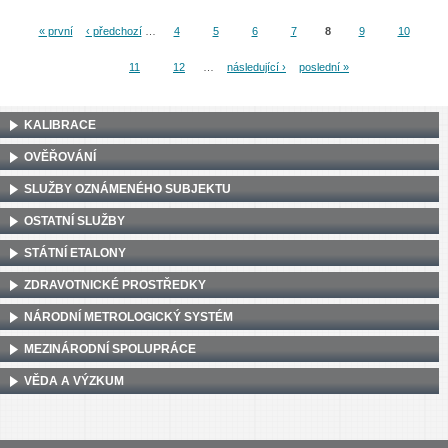
« první
‹ předchozí
…
4
5
6
7
8
9
10
Stránky
11
12
…
následující ›
poslední »
KALIBRACE
OVĚŘOVÁNÍ
SLUŽBY OZNÁMENÉHO SUBJEKTU
OSTATNÍ SLUŽBY
STÁTNÍ ETALONY
ZDRAVOTNICKÉ PROSTŘEDKY
NÁRODNÍ METROLOGICKÝ SYSTÉM
MEZINÁRODNÍ SPOLUPRÁCE
VĚDA A VÝZKUM