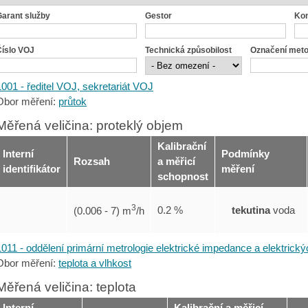
Garant služby
Gestor
Ko
Číslo VOJ
Technická způsobilost
Označení met
1001 - ředitel VOJ, sekretariát VOJ
Obor měření:
průtok
Měřená veličina: proteklý objem
Kalibrační
Interní
Podmínky
Rozsah
a měřicí
identifikátor
měření
schopnost
3
tekutina
voda
0.2 %
(0.006 - 7) m
/h
1011 - oddělení primární metrologie elektrické impedance a elektrickýc
Obor měření:
teplota a vlhkost
Měřená veličina: teplota