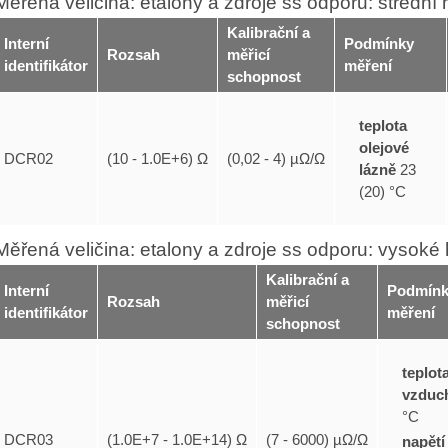
Měřená veličina: etalony a zdroje ss odporu: střední
Kalibrační a
Interní
Podmínky
Rozsah
měřicí
identifikátor
měření
schopnost
teplota
olejové
DCR02
(10 - 1.0E+6) Ω
(0,02 - 4) µΩ/Ω
lázně
23
(20) °C
Měřená veličina: etalony a zdroje ss odporu: vysoké
Kalibrační a
Interní
Podmín
Rozsah
měřicí
identifikátor
měření
schopnost
teplot
vzduc
°C
DCR03
(1.0E+7 - 1.0E+14) Ω
(7 - 6000) µΩ/Ω
napětí