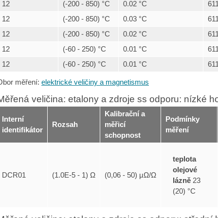
12
(-200 - 850) °C
0.02 °C
61
12
(-200 - 850) °C
0.03 °C
61
12
(-200 - 850) °C
0.02 °C
61
12
(-60 - 250) °C
0.01 °C
61
12
(-60 - 250) °C
0.01 °C
61
Obor měření:
elektrické veličiny a magnetismus
Měřená veličina: etalony a zdroje ss odporu: nízké h
Kalibrační a
Interní
Podmínky
Rozsah
měřicí
identifikátor
měření
schopnost
teplota
olejové
DCR01
(1.0E-5 - 1) Ω
(0,06 - 50) µΩ/Ω
lázně
23
(20) °C