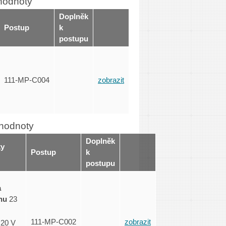
 hodnoty
Doplněk
Postup
k
postupu
111-MP-C004
zobrazit
 hodnoty
Doplněk
ky
Postup
k
postupu
a
hu
23
111-MP-C002
zobrazit
20 V