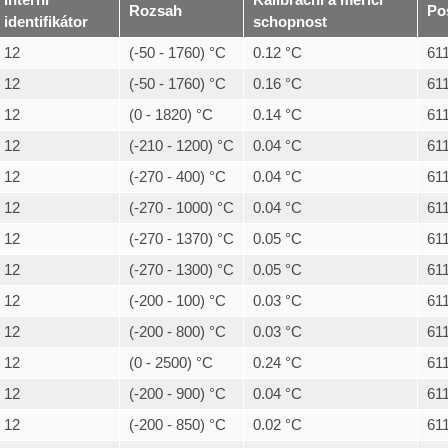
Interní
Kalibrační a měřicí
Rozsah
Po
identifikátor
schopnost
12
(-50 - 1760) °C
0.12 °C
61
12
(-50 - 1760) °C
0.16 °C
61
12
(0 - 1820) °C
0.14 °C
61
12
(-210 - 1200) °C
0.04 °C
61
12
(-270 - 400) °C
0.04 °C
61
12
(-270 - 1000) °C
0.04 °C
61
12
(-270 - 1370) °C
0.05 °C
61
12
(-270 - 1300) °C
0.05 °C
61
12
(-200 - 100) °C
0.03 °C
61
12
(-200 - 800) °C
0.03 °C
61
12
(0 - 2500) °C
0.24 °C
61
12
(-200 - 900) °C
0.04 °C
61
12
(-200 - 850) °C
0.02 °C
61