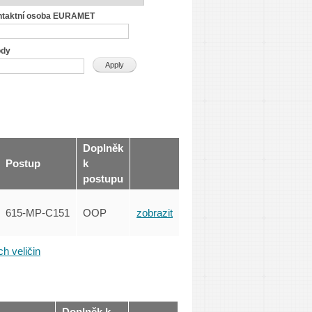
ntaktní osoba EURAMET
ody
Doplněk
Postup
k
postupu
615-MP-C151
OOP
zobrazit
h veličin