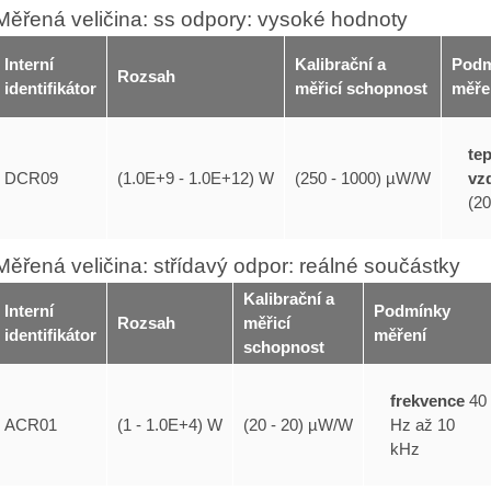
Měřená veličina: ss odpory: vysoké hodnoty
Interní
Kalibrační a
Podm
Rozsah
identifikátor
měřicí schopnost
měře
tep
vz
DCR09
(1.0E+9 - 1.0E+12) W
(250 - 1000) µW/W
(20
Měřená veličina: střídavý odpor: reálné součástky
Kalibrační a
Interní
Podmínky
Rozsah
měřicí
identifikátor
měření
schopnost
frekvence
40
Hz až 10
ACR01
(1 - 1.0E+4) W
(20 - 20) µW/W
kHz