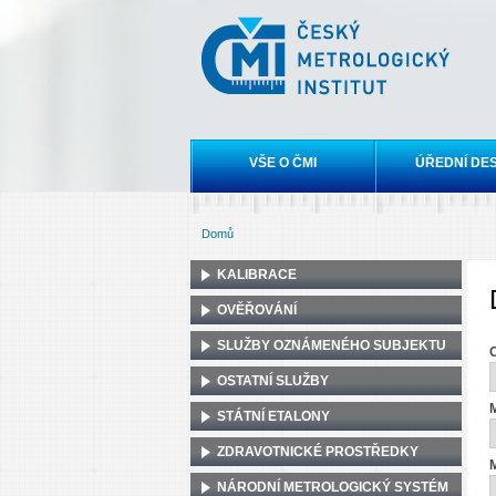
Český
metrologický
institut
Hlavní menu
VŠE O ČMI
ÚŘEDNÍ DE
Domů
Jste zde
KALIBRACE
OVĚŘOVÁNÍ
SLUŽBY OZNÁMENÉHO SUBJEKTU
OSTATNÍ SLUŽBY
M
STÁTNÍ ETALONY
ZDRAVOTNICKÉ PROSTŘEDKY
M
NÁRODNÍ METROLOGICKÝ SYSTÉM