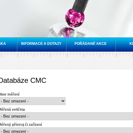
Přejít k
hlavnímu
obsahu
SKA
INFORMACE A DOTAZY
POŘÁDANÉ AKCE
K
Databáze CMC
Obor měření
ěřená veličina
ěřený přístroj či zařízení