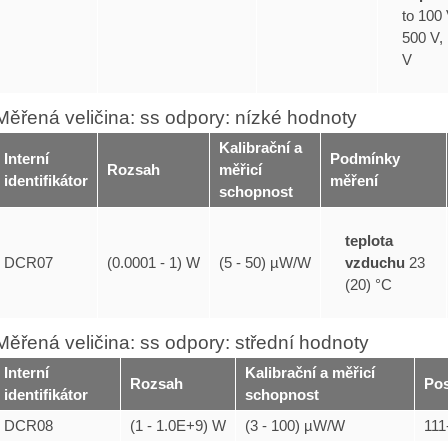
to 100 
500 V,
V
Měřená veličina: ss odpory: nízké hodnoty
Kalibrační a
Interní
Podmínky
Rozsah
měřicí
identifikátor
měření
schopnost
teplota
vzduchu
23
DCR07
(0.0001 - 1) W
(5 - 50) µW/W
(20) °C
Měřená veličina: ss odpory: střední hodnoty
Interní
Kalibrační a měřicí
Rozsah
Po
identifikátor
schopnost
DCR08
(1 - 1.0E+9) W
(3 - 100) µW/W
11