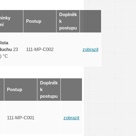
Doplněk
ínky
Postup
k
ní
postupu
lota
duchu
23
111-MP-C002
zobrazit
) °C
Doplněk
Postup
k
postupu
111-MP-C001
zobrazit